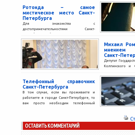
туристов со всего м
Ротонда – самое
мистическое место Санкт-
Петербурга
Для знакомства с
достопримечательностями Санкт-
Петербурга требуется не день, не неделя
и даже не месяц. Если же вы частый
Михаил Ром
посетитель этого...
мнением 
Санкт-Пете
Депутат Государ
Колпинского и Ф
Заместитель пр
Государственно
Телефонный справочник
Регламенту, член..
Санкт-Петербурга
В том случае, если вы проживаете и
работаете в городе Санкт-Петербурге, то
вам просто необходим телефонный
справочник. Именно электронная
телефонная...
С
ОСТАВИТЬ КОММЕНТАРИЙ