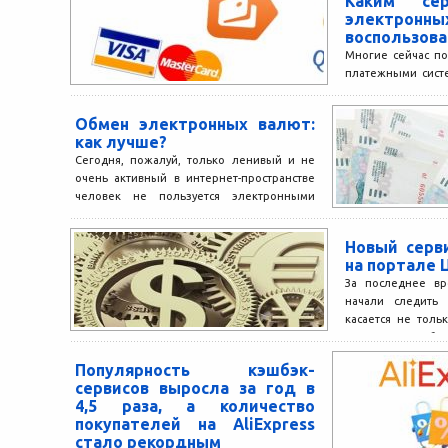
Каким сер
электро
воспользова
Многие сейчас п
платежными сист
достаточно проч
Ну, и конечно, есл
Обмен электронных валют:
как лучше?
Сегодня, пожалуй, только ленивый и не
очень активный в интернет-пространстве
человек не пользуется электронными
валютами. Электронные деньги не только
очень...
Новый серв
на портале 
За последнее вр
начали следить 
касается не толь
которых ценообраз
Популярность кэшбэк-
сервисов выросла за год в
4,5 раза, а количество
покупателей на AliExpress
стало рекордным