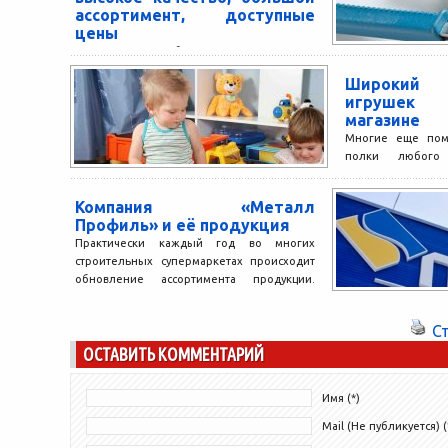
ассортимент, доступные
цены
Компания «Пломба XXI век» предлагает
огромный ассортимент пломбираторов
Широкий 
превосходного качества по доступным
игрушек
ценам. Эти инструменты — надежный
магазине
показатель доступа к опломбированным
Многие еще помн
объектам....
полки любого 
покупателя зияющ
протираемой пыль
Компания «Металл
Профиль» и её продукция
Практически каждый год во многих
строительных супермаркетах происходит
обновление ассортимента продукции.
Такая тенденция вполне оправдана. В
настоящее время, многие
С
производители...
ОСТАВИТЬ КОММЕНТАРИЙ
Имя (*)
Mail (Не публикуется) (