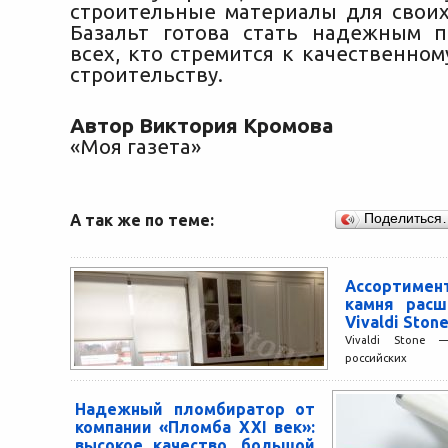
строительные материалы для своих
Базальт готова стать надежным 
всех, кто стремится к качественно
строительству.
Автор Виктория Кромова
«Моя газета»
А так же по теме:
Поделиться
Ассортимент
камня расш
Vivaldi Ston
Vivaldi Stone
российск
специализирую
искусственно
Надежный пломбиратор от
направление д
компании «Пломба XXI век»:
изготовление стол
высокое качество, большой