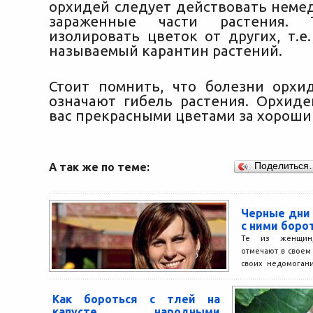
орхидей следует действовать немед
зараженные части растения. 
изолировать цветок от других, т.е
называемый карантин растений.
Стоит помнить, что болезни орхи
означают гибель растения. Орхиде
вас прекрасными цветами за хороши
А так же по теме:
Поделиться
Черные дни 
с ними боро
Те из женщин,
отмечают в своем
своих недомогани
уверенности могут 
Как бороться с тлей на
капусте народными