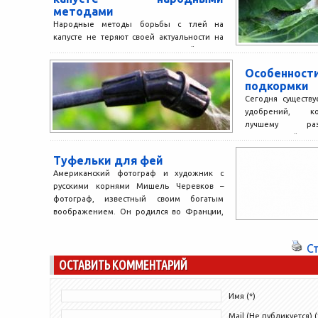
методами
Народные методы борьбы с тлей на
капусте не теряют своей актуальности на
протяжении многих десятилетий. Ведь
обработка растения народными
Особеннос
средствами...
подкормки
Сегодня существ
удобрений, ко
лучшему раз
сельскохозяй
растений. Мн
Туфельки для фей
последнее время 
Американский фотограф и художник с
русскими корнями Мишель Черевков –
фотограф, известный своим богатым
воображением. Он родился во Франции,
но...
С
ОСТАВИТЬ КОММЕНТАРИЙ
Имя (*)
Mail (Не публикуется) (