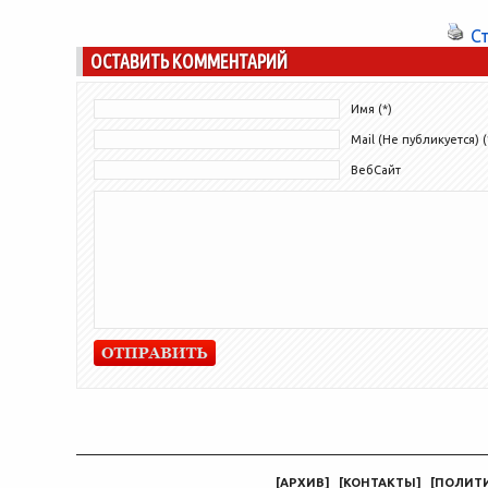
кто относят себя к разряду...
С
ОСТАВИТЬ КОММЕНТАРИЙ
Имя (*)
Mail (Не публикуется) (
ВебСайт
[
АРХИВ
]
[
КОНТАКТЫ
]
[
ПОЛИТ