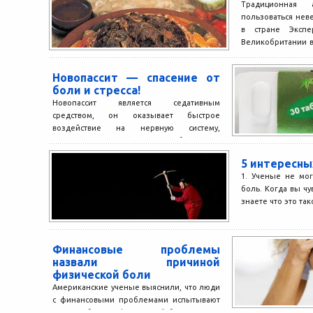
Традиционная 
пользоваться нев
в стране Экспе
Великобритании в
спрос на...
Новопассит — спасение от
боли и стресса!
Новопассит является седативным
средством, он оказывает быстрое
воздействие на нервную систему,
устраняет излишнюю возбудимость,
помогает при бессоннице. Это лекарство
5 интересны
оказывает...
1. Ученые не мог
боль. Когда вы чу
знаете что это тако
Финансовые проблемы
назвали причиной
физической боли
Американские ученые выяснили, что люди
с финансовыми проблемами испытывают
гораздо больше физической боли, чем те,