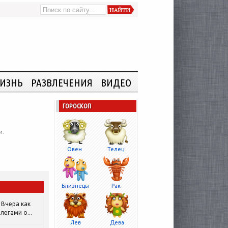
ИЗНЬ
РАЗВЛЕЧЕНИЯ
ВИДЕО
ГОРОСКОП
и.
Овен
Телец
Близнецы
Рак
Вчера как
легами о...
Лев
Дева