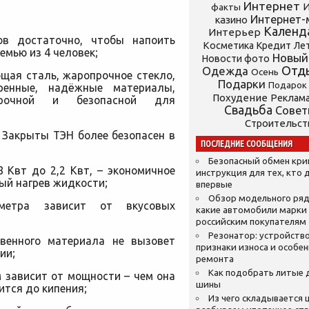
Интернет
И
факты
Интернет-
казино
Календ
Интерьер
ов достаточно, чтобы напоить
Косметика
Кредит
Ле
мью из 4 человек;
Новый
Новости фото
Отд
Одежда
Осень
щая сталь, жаропрочное стекло,
Подарки
Подарок
ренные, надёжные материалы,
Похудение
Реклам
рочной и безопасной для
Свадьба
Сове
Строительст
. Закрыты ТЭН более безопасен в
ПОСЛЕДНИЕ СООБЩЕНИЯ
Безопасный обмен кр
 Квт до 2,2 Квт, – экономичное
инструкция для тех, кто 
ый нагрев жидкости;
впервые
Обзор модельного ряд
метра зависит от вкусовых
какие автомобили марки
российским покупателям
Резонатор: устройство
твенного материала не вызовет
признаки износа и особе
ии;
ремонта
Как подобрать литые 
м зависит от мощности – чем она
шины
ится до кипения;
Из чего складывается ц