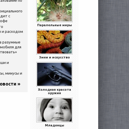
ахование по
официального
дит с
кофе
Паралельные миры
то
 и расходом
за разумные
омобиля для
ствовать»
Змеи и искусство
ыши и
сы, минусы и
новости »
Холодная красота
оружия
Младенцы