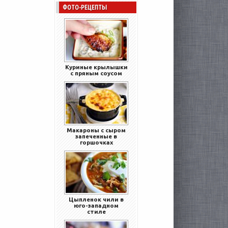
ФОТО-РЕЦЕПТЫ
Куриные крылышки
с пряным соусом
Макароны с сыром
запеченные в
горшочках
Цыпленок чили в
юго-западном
стиле