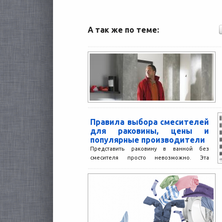
А так же по теме:
Правила выбора смесителей
для раковины, цены и
популярные производители
Представить раковину в ванной без
смесителя просто невозможно. Эта
сантехника позволяет регулировать
температуру подаваемой воды. Важно
подобрать модель, позволяющую делать...