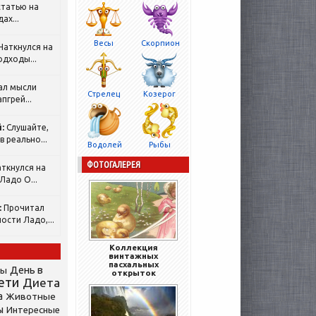
татью на
ах...
Весы
Скорпион
Наткнулся на
одходы...
ал мысли
Стрелец
Козерог
пгрей...
:
Слушайте,
 реально...
Водолей
Рыбы
ФОТОГАЛЕРЕЯ
ткнулся на
Ладо О...
:
Прочитал
ости Ладо,...
Коллекция
винтажных
пасхальных
День в
сы
открыток
ети
Диета
а
Животные
ы
Интересные