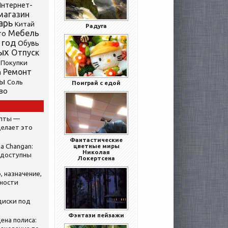
нтернет-
магазин
арь
Китай
Радуга
Мебель
то
 год
Обувь
ых
Отпуск
Покупки
Ремонт
а
ты
Соль
Поиграй с едой
во
ипты —
делает это
Фантастические
а Changan:
цветные миры
Николая
 доступны
Локертсена
, назначение,
нности
диски под
Фэнтази пейзажи
ена полиса: