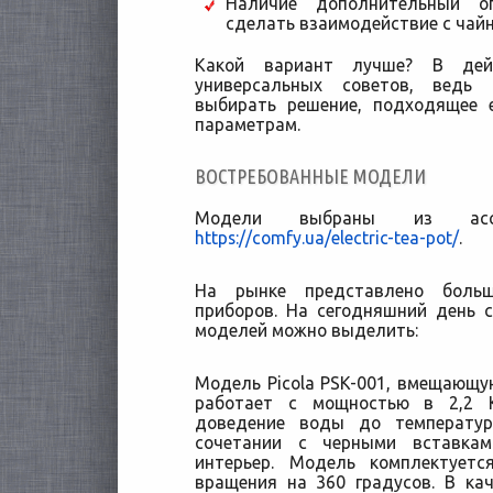
Наличие дополнительный о
сделать взаимодействие с чай
Какой вариант лучше? В дейс
универсальных советов, ведь
выбирать решение, подходящее 
параметрам.
ВОСТРЕБОВАННЫЕ МОДЕЛИ
Модели выбраны из ассо
https://comfy.ua/electric-tea-pot/
.
На рынке представлено больш
приборов. На сегодняшний день 
моделей можно выделить:
Модель Picola PSK-001, вмещающую
работает с мощностью в 2,2 К
доведение воды до температур
сочетании с черными вставка
интерьер. Модель комплектует
вращения на 360 градусов. В ка