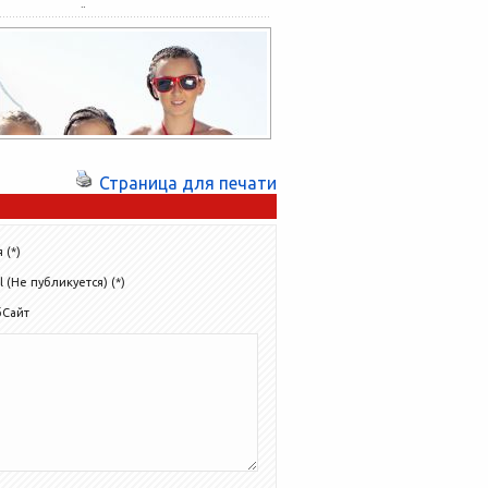
жизнь хозяйкам и снимает с них ряд
обязанностей, связанных...
Страница для печати
 (*)
l (Не публикуется) (*)
бСайт