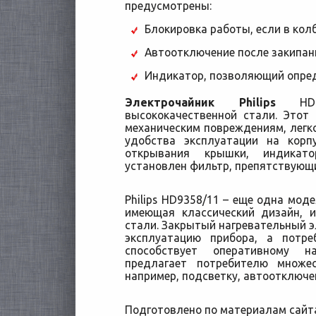
предусмотрены:
Блокировка работы, если в кол
Автоотключение после закипан
Индикатор, позволяющий опред
Электрочайник Philips
HD93
высококачественной стали. Этот
механическим повреждениям, легко
удобства эксплуатации на корп
открывания крышки, индикат
установлен фильтр, препятствующ
Philips HD9358/11 – еще одна моде
имеющая классический дизайн, 
стали. Закрытый нагревательный э
эксплуатацию прибора, а потр
способствует оперативному н
предлагает потребителю множе
например, подсветку, автоотключе
Подготовлено по материалам сай