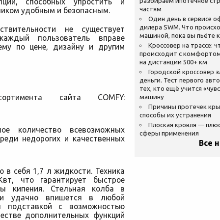
пций, способных упростить и
разбираем ипотечное стр
частям
ником удобным и безопасным.
Один день в сервисе 
дилера SWM. Что происхо
твительности не существует
машиной, пока вы пьёте 
 каждый пользователь вправе
Кроссовер на трассе: ч
ему по цене, дизайну и другим
происходит с комфортом
на дистанции 500+ км
Городской кроссовер 
деньги. Тест первого авт
тех, кто ещё учится «чув
ртимента сайта COMFY:
машину
Причины протечек кр
способы их устранения
Плоская кровля — плю
ое количество всевозможных
сферы применения
среди недорогих и качественных
Все 
 в себя 1,7 л жидкости. Техника
вт, что гарантирует быстрое
ы кипения. Стельная колба в
ми удачно впишется в любой
ся подставкой с возможностью
честве дополнительных функций