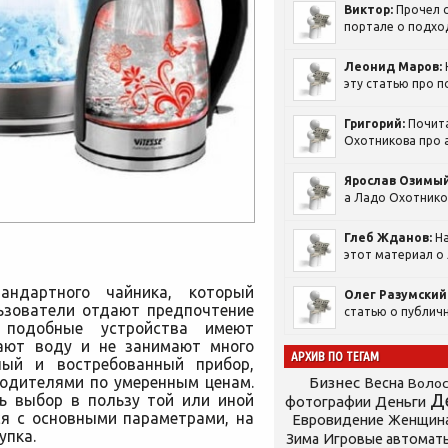
Виктор:
Прочел с
портале о подход
Леонид Маров:
эту статью про п
Григорий:
Почит
Охотникова про а
Ярослав Озимый
а Ладо Охотников
Глеб Жданов:
На
этот материал о 
андартного чайника, который
Олег Разумский
льзователи отдают предпочтение
статью о публичн
ь подобные устройства имеют
вают воду и не занимают много
АРХИВ ПО ТЕГАМ
ный и востребованный прибор,
одителями по умеренным ценам.
Бизнес
Весна
Воло
Д
ть выбор в пользу той или иной
фотографии
Деньги
ся с основными параметрами, на
Евровидение
Женщин
упка.
Зима
Игровые автомат