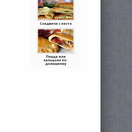
Сэндвичи с песто
Пицца или
кальцоне по-
домашнему