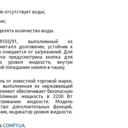
бе отсутствует воды;
ия;
елять количество воды.
50/91, выполненный из
 металл долговечен, устойчив к
 очищается от загрязнений. Для
усе предусмотрена кнопка для
ор уровня жидкости, внутри
ий попаданию накипи в чашку.
ль от известной торговой марки,
и выполненная из нержавеющей
лемент обеспечивает безопасную
ебляемая мощность в 2200 Вт
агреванию жидкости. Модель
ство дополнительных функций,
ние, индикатор уровня жидкости.
та
COMFY.UA
.