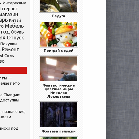
ы
Интересные
нтернет-
магазин
Радуга
арь
Китай
Мебель
то
 год
Обувь
ых
Отпуск
Покупки
Ремонт
а
Поиграй с едой
ты
Соль
во
ипты —
делает это
Фантастические
цветные миры
Николая
а Changan:
Локертсена
 доступны
, назначение,
нности
диски под
Фэнтази пейзажи