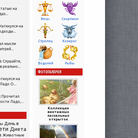
татью на
ах...
Весы
Скорпион
Наткнулся на
одходы...
Стрелец
Козерог
ал мысли
пгрей...
:
Слушайте,
Водолей
Рыбы
 реально...
ФОТОГАЛЕРЕЯ
ткнулся на
Ладо О...
:
Прочитал
ости Ладо,...
Коллекция
винтажных
пасхальных
открыток
День в
сы
ети
Диета
а
Животные