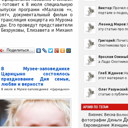
е готовит к 8 июля специальную
Виктор:
Прочел с
выпуски программ «Малахов +»,
портале о подход
орят», документальный фильм о
 трансляция концерта из Мурома
ады. Его проведут представители
Леонид Маров:
эту статью про п
 Безруковы, Елизавета и Михаил
Григорий:
Почит
Охотникова про а
Поделиться…
Ярослав Озимый
а Ладо Охотников
В Музее-заповеднике
Царицыно состоялось
Глеб Жданов:
На
этот материал о 
празднование Дня семьи,
любви и верности
8 июля в Музее-заповеднике «Царицыно»
Олег Разумский
статью о публичн
в Москве состоялось празднование Дня
семьи, любви и верности. «Галерея
Михайлов» по традиции выступила
АРХИВ ПО ТЕГАМ
партнером...
Бизнес
Весна
Воло
Д
фотографии
Деньги
Евровидение
Женщин