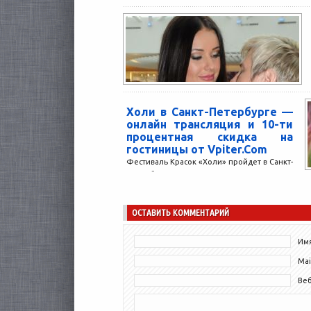
клетки в головном мозге встречаются с
такой задачей...
Холи в Санкт-Петербурге —
онлайн трансляция и 10-ти
процентная скидка на
гостиницы от Vpiter.Com
Фестиваль Красок «Холи» пройдет в Санкт-
Петербурге 28 июля. Более 7000
участников будут посыпать и поливать друг
друга красками разных цветов...
ОСТАВИТЬ КОММЕНТАРИЙ
Имя
Mai
Ве