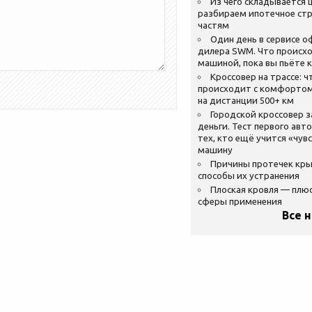
Из чего складывается ц
разбираем ипотечное стр
частям
Один день в сервисе 
дилера SWM. Что происхо
машиной, пока вы пьёте 
Кроссовер на трассе: ч
происходит с комфортом
на дистанции 500+ км
Городской кроссовер 
деньги. Тест первого авт
тех, кто ещё учится «чув
машину
Причины протечек кр
способы их устранения
Плоская кровля — плю
сферы применения
Все 