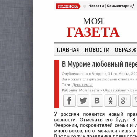
Новости
|
Комментарии
/
МОЯ
ГАЗЕТА
ГЛАВНАЯ
НОВОСТИ
ОБРАЗ 
В Муроме любовный пер
Опубликовано в Вторник, 31-го Марта, 200
Вы можете следить за любыми ответами н
Теги:
День семьи
Рубрика:
Моя газета
>
Образ жизни
>
Сем
У россиян появится новый пра
верности. Отмечать его будут 
Февронии, покровителей семьи и 
много веков, но отмечался лишь в
В этом году у праздника появилос