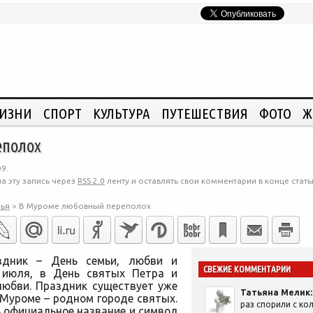
ЖИЗНИ
СПОРТ
КУЛЬТУРА
ПУТЕШЕСТВИЯ
ФОТО
Ж
еполох
9.
а эту запись через
RSS 2.0
ленту и оставлять свои комментарии в конце стать
ья
>
В Муроме любовный переполох
здник – День семьи, любви и
СВЕЖИЕ КОММЕНТАРИИ
8 июля, в День святых Петра и
любви. Праздник существует уже
Татьяна Мелик:
 Муроме – родном городе святых.
раз спорили с кол
ь официальное название и символ