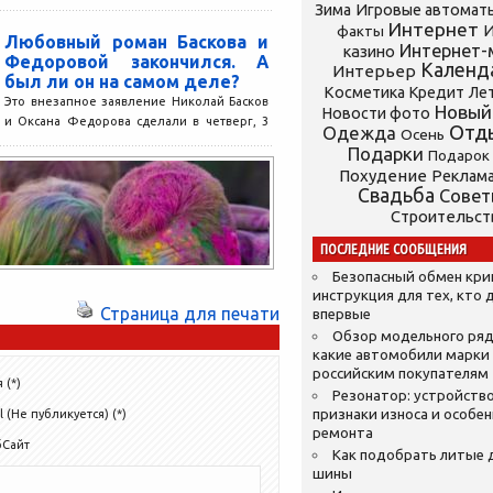
Зима
Игровые автомат
Интернет
И
факты
Любовный роман Баскова и
Интернет-
казино
Федоровой закончился. А
Календ
Интерьер
был ли он на самом деле?
Косметика
Кредит
Ле
Это внезапное заявление Николай Басков
Новый
Новости фото
и Оксана Федорова сделали в четверг, 3
Отд
Одежда
Осень
марта, на творческом вечере Игоря
Подарки
Подарок
Николаева и его...
Похудение
Реклам
Свадьба
Сове
Строительст
ПОСЛЕДНИЕ СООБЩЕНИЯ
Безопасный обмен кр
инструкция для тех, кто 
Страница для печати
впервые
Обзор модельного ряд
какие автомобили марки
российским покупателям
 (*)
Резонатор: устройство
признаки износа и особе
l (Не публикуется) (*)
ремонта
бСайт
Как подобрать литые 
шины