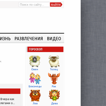
ИЗНЬ
РАЗВЛЕЧЕНИЯ
ВИДЕО
ГОРОСКОП
и.
Овен
Телец
Близнецы
Рак
Вчера как
легами о...
Лев
Дева