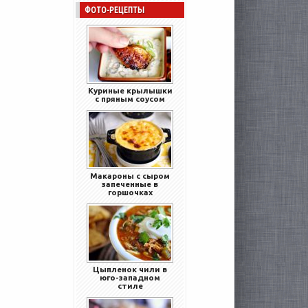
ФОТО-РЕЦЕПТЫ
Куриные крылышки
с пряным соусом
Макароны с сыром
запеченные в
горшочках
Цыпленок чили в
юго-западном
стиле