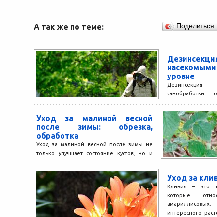
А так же по теме:
Поделиться
Дезинсекц
насекомыми
уровне
Дезинсекция
санобработки
разносчиков (
различных по
Уход за малиной весной
складских или
после зимы: обрезка,
различным инстру
обработка
Уход за малиной весной после зимы не
только улучшает состояние кустов, но и
повышает качество урожая. Ведь многие
любят малину...
Уход за кли
Кливия – это м
которые отно
амариллисов
интересного рас