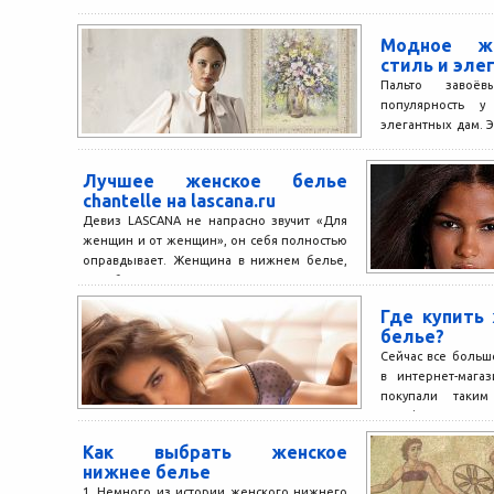
Модное же
стиль и эле
Пальто завоё
популярность 
элегантных дам. Э
самые известны
над...
Лучшее женское белье
chantelle на lascana.ru
Девиз LASCANA не напрасно звучит «Для
женщин и от женщин», он себя полностью
оправдывает. Женщина в нижнем белье,
приобретенном через...
Где купить
белье?
Сейчас все больш
в интернет-мага
покупали таки
телефоны и иногда
Как выбрать женское
нижнее белье
1. Немного из истории женского нижнего