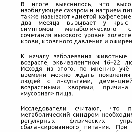
В итоге выяснилось, что высок
изобилующее сахаром и натрием пит
также называют «диетой кафетериев
два месяца вызывает у крыс 
симптомов метаболического
сочетания высокого уровня холесте
крови, кровяного давления и ожирен
К началу заболевания животные 
возрасте, эквивалентном 16–22 л
Исходя из этого, по мнению учё
времени можно ждать появления 
людей с инсультами, деменцие
возрастными хворями, причин
«мусорная» пища.
Исследователи считают, что п
метаболический синдром необход
регулярных физических уп
сбалансированного питания. При