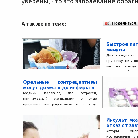
уверены, что это заболевание обра
А так же по теме:
Поделиться
Быстрое пи
минусы
Для городского
привычку питани
как не всегда
домашние обеды. А
Оральные контрацептивы
могут довести до инфаркта
Медики полагают, что эстроген,
принимаемый женщинами в виде
оральных контрацептивов и в ходе
заместительной гормональной терапии,
полезен для здоровья сердца,...
Инсульт «к
отказ от за
Авторы много
исследования ут