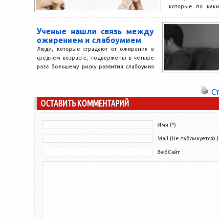
которые по каки
отказаться от зав
Ученые в течение.
Ученые нашли связь между
ожирением и слабоумием
Люди, которые страдают от ожирения в
среднем возрасте, подвержены в четыре
раза большему риску развития слабоумия
(деменции) в пожилом возрасте,...
С
ОСТАВИТЬ КОММЕНТАРИЙ
Имя (*)
Mail (Не публикуется) (
ВебСайт