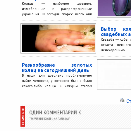
Кольца — наиболее древние,
излюбленные и распространенные
украшения. И сегодня скорее всего они
уже не признак материального состояния
того, кто...
Выбор ко
свадебных а
Свадьба — событи
отчасти немног
неискоренимо 
торжество связано
Разнообразие золотых
колец на сегодняшний день
В наши дни довольно проблематично
найти человека, у которого бы не было
какого-либо кольца. С каждым этапом
развития человечества их...
С
ОДИН КОММЕНТАРИЙ К
“ЗНАЧЕНИЕ КОЛЕЦ НА ПАЛЬЦАХ”