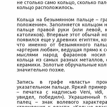
не столько само кольцо, сколько пал
кольцо расположилось.
Кольца на безымянном пальце – гр
положение».
Заполняется кольцом 
пальце правой руки (или левой, 
католиков). Впервые этот обычай н
появился еще у древних египтян, к
что именно от безымянного паль
«артерия любви», ведущая прямо к с
мыслями народ фараонов носил
кольца из самых разных металлов, 
керамики. Золотые обручальные кол
значительно позже.
Запись в графе «власть» прои
указательном пальце. Яркий пример
– печатка с надписью Veni, vidi, 
увидел, победил»). Украшенный 
палец – знак волевого характер
стремления к власти. «Кольцо влас