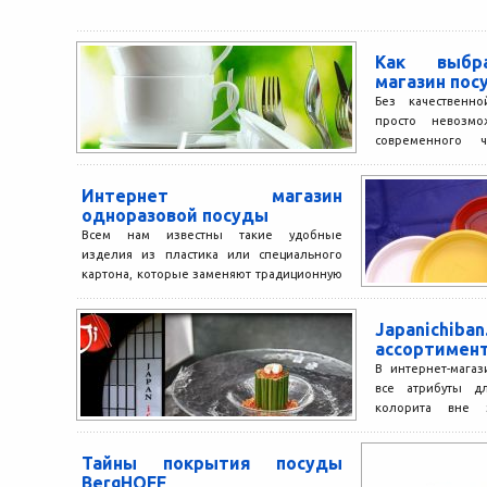
Как выбра
магазин пос
Без качественн
просто невозмо
современного ч
сегодня выпить 
без ярких...
Интернет магазин
одноразовой посуды
Всем нам известны такие удобные
изделия из пластика или специального
картона, которые заменяют традиционную
посуду для многоразового применения,
как одноразовая...
Japanichib
ассортимен
В интернет-магази
все атрибуты дл
колорита вне з
планируете вы 
вечер или...
Тайны покрытия посуды
BergHOFF