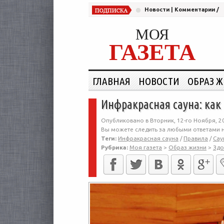
Новости
|
Комментарии
/
МОЯ
ГАЗЕТА
ГЛАВНАЯ
НОВОСТИ
ОБРАЗ 
Инфракрасная сауна: как
Опубликовано в Вторник, 12-го Ноября, 2
Вы можете следить за любыми ответами н
Теги:
Инфракрасная сауна
/
Правила
/
Сау
Рубрика:
Моя газета
>
Образ жизни
>
Здо