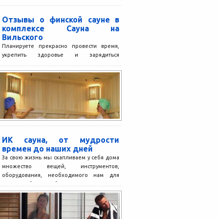
Отзывы о финской сауне в
комплексе Сауна на
Вильского
Планируете прекрасно провести время,
укрепить здоровье и зарядиться
положительными эмоциями? Провести
время с пользой для души и тела,
встретиться с...
ИК сауна, от мудрости
времен до наших дней
За свою жизнь мы скапливаем у себя дома
множество вещей, инструментов,
оборудования, необходимого нам для
жизни, работы, учебы или отдыха....