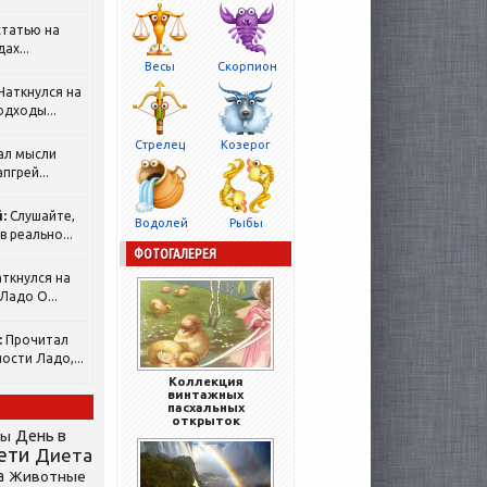
татью на
ах...
Весы
Скорпион
Наткнулся на
одходы...
Стрелец
Козерог
ал мысли
пгрей...
:
Слушайте,
Водолей
Рыбы
 реально...
ФОТОГАЛЕРЕЯ
ткнулся на
Ладо О...
:
Прочитал
ости Ладо,...
Коллекция
винтажных
пасхальных
открыток
День в
сы
ети
Диета
а
Животные