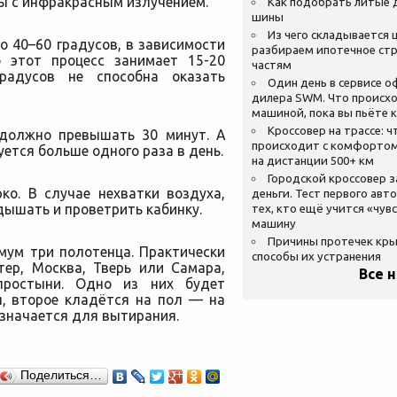
ы с инфракрасным излучением.
Как подобрать литые 
шины
Из чего складывается ц
о 40–60 градусов, в зависимости
разбираем ипотечное стр
о этот процесс занимает 15-20
частям
радусов не способна оказать
Один день в сервисе 
дилера SWM. Что происхо
машиной, пока вы пьёте 
Кроссовер на трассе: ч
 должно превышать 30 минут. А
происходит с комфортом
ется больше одного раза в день.
на дистанции 500+ км
Городской кроссовер 
ко. В случае нехватки воздуха,
деньги. Тест первого авт
дышать и проветрить кабинку.
тех, кто ещё учится «чув
машину
Причины протечек кр
мум три полотенца. Практически
способы их устранения
тер, Москва, Тверь или Самара,
Все 
простыни. Одно из них будет
я, второе кладётся на пол — на
азначается для вытирания.
Поделиться…