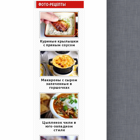
ФОТО-РЕЦЕПТЫ
Куриные крылышки
с пряным соусом
Макароны с сыром
запеченные в
горшочках
Цыпленок чили в
юго-западном
стиле