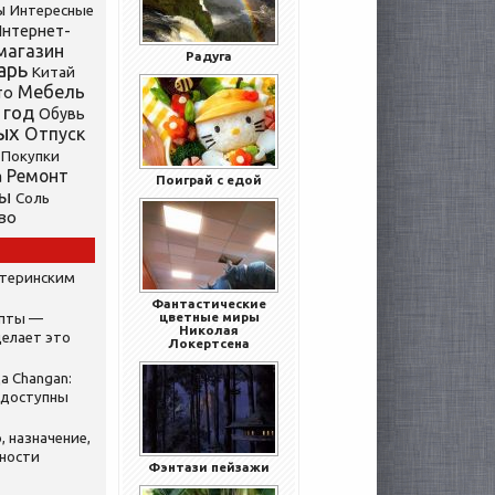
ы
Интересные
нтернет-
магазин
Радуга
арь
Китай
Мебель
то
 год
Обувь
ых
Отпуск
Покупки
Ремонт
а
Поиграй с едой
ты
Соль
во
атеринским
Фантастические
цветные миры
ипты —
Николая
делает это
Локертсена
а Changan:
 доступны
, назначение,
нности
Фэнтази пейзажи