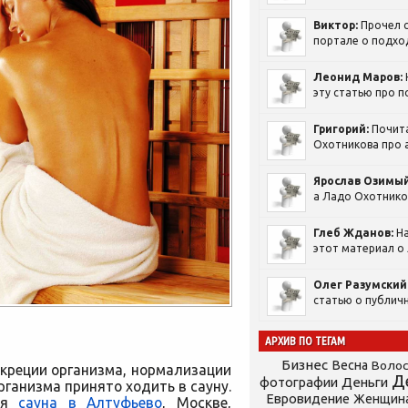
Виктор:
Прочел с
портале о подход
Леонид Маров:
эту статью про п
Григорий:
Почит
Охотникова про а
Ярослав Озимый
а Ладо Охотников
Глеб Жданов:
На
этот материал о 
Олег Разумский
статью о публичн
АРХИВ ПО ТЕГАМ
Бизнес
Весна
Воло
креции организма, нормализации
Д
фотографии
Деньги
ганизма принято ходить в сауну.
Евровидение
Женщин
ная
сауна в Алтуфьево
, Москве,