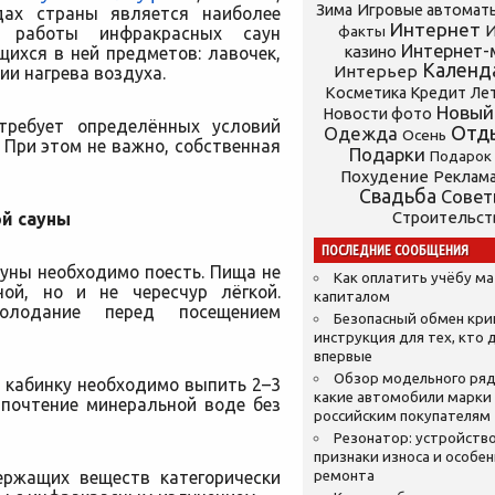
Зима
Игровые автомат
одах страны является наиболее
Интернет
И
п работы инфракрасных саун
факты
Интернет-
казино
ихся в ней предметов: лавочек,
Календ
Интерьер
ии нагрева воздуха.
Косметика
Кредит
Ле
Новый
Новости фото
ребует определённых условий
Отд
Одежда
Осень
 При этом не важно, собственная
Подарки
Подарок
Похудение
Реклам
Свадьба
Сове
Строительст
й сауны
ПОСЛЕДНИЕ СООБЩЕНИЯ
ауны необходимо поесть. Пища не
Как оплатить учёбу м
ой, но и не чересчур лёгкой.
капиталом
олодание перед посещением
Безопасный обмен кр
инструкция для тех, кто 
впервые
Обзор модельного ряд
в кабинку необходимо выпить 2–3
какие автомобили марки
дпочтение минеральной воде без
российским покупателям
Резонатор: устройство
признаки износа и особе
ержащих веществ категорически
ремонта