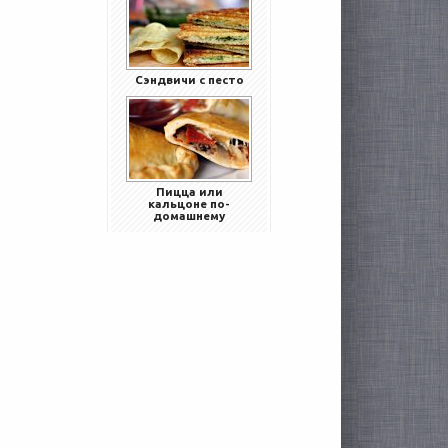
Сэндвичи с песто
Пицца или
кальцоне по-
домашнему