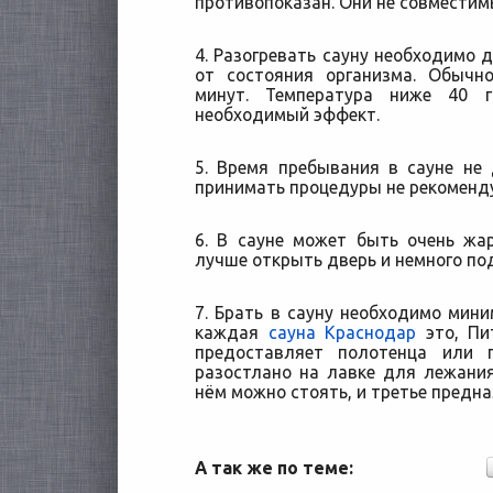
противопоказан. Они не совместим
4. Разогревать сауну необходимо д
от состояния организма. Обычн
минут. Температура ниже 40 г
необходимый эффект.
5. Время пребывания в сауне не
принимать процедуры не рекоменду
6. В сауне может быть очень жар
лучше открыть дверь и немного по
7. Брать в сауну необходимо мини
каждая
сауна Краснодар
это, Пи
предоставляет полотенца или 
разостлано на лавке для лежани
нём можно стоять, и третье предн
А так же по теме: