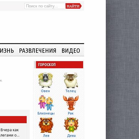
ИЗНЬ
РАЗВЛЕЧЕНИЯ
ВИДЕО
ГОРОСКОП
и.
Овен
Телец
Близнецы
Рак
Вчера как
легами о...
Лев
Дева