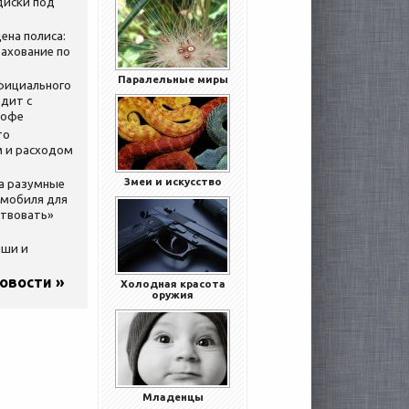
диски под
ена полиса:
ахование по
Паралельные миры
официального
дит с
кофе
то
 и расходом
Змеи и искусство
за разумные
омобиля для
ствовать»
ыши и
новости »
Холодная красота
оружия
Младенцы