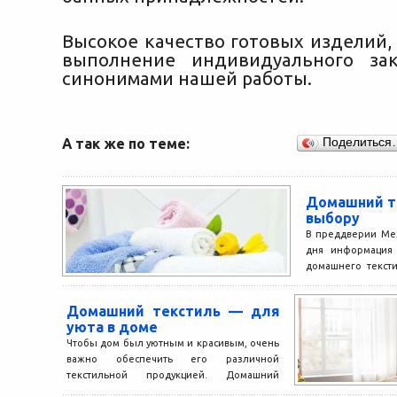
Высокое качество готовых изделий,
выполнение индивидуального зак
синонимами нашей работы.
А так же по теме:
Поделиться
Домашний те
выбору
В преддверии Ме
дня информация
домашнего тексти
Ведь прекрасная
как никто...
Домашний текстиль — для
уюта в доме
Чтобы дом был уютным и красивым, очень
важно обеспечить его различной
текстильной продукцией. Домашний
текстиль — это уют и тепло,...