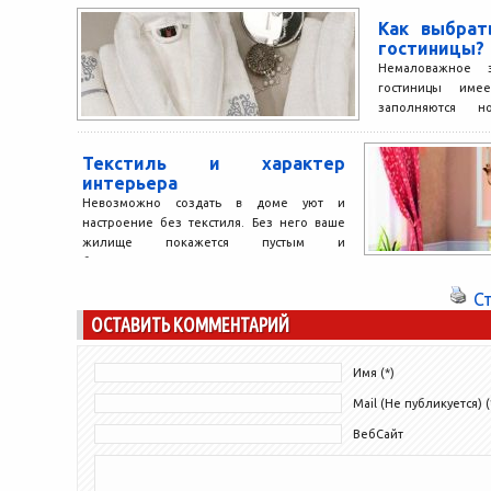
Как выбрат
гостиницы?
Немаловажное 
гостиницы имее
заполняются н
состоянию и вне
белья, махровых ха
Текстиль и характер
интерьера
Невозможно создать в доме уют и
настроение без текстиля. Без него ваше
жилище покажется пустым и
бесхарактерным. Также нельзя
позволить...
С
ОСТАВИТЬ КОММЕНТАРИЙ
Имя (*)
Mail (Не публикуется) (
ВебСайт