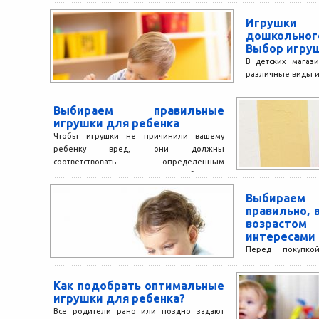
Игрушки 
дошкольно
Выбор игруш
В детских магаз
различные виды и
сталкиваемся 
игрушки для ребёнк
Выбираем правильные
игрушки для ребенка
Чтобы игрушки не причинили вашему
ребенку вред, они должны
соответствовать определенным
параметрам, которые необходимо
учитывать при покупке. При этом не...
Выбира
правильно, 
возрастом
интересами
Перед покупк
магазине интерне
предлагаем 
Как подобрать оптимальные
ознакомитьс
игрушки для ребенка?
информацией для 
Все родители рано или поздно задают