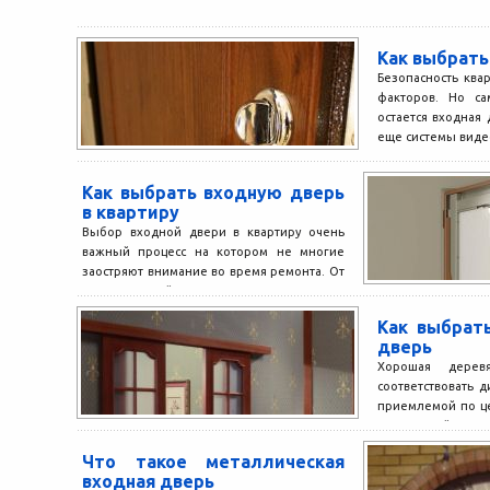
Как выбрать
Безопасность ква
факторов. Но с
остается входная 
еще системы виде
Как выбрать входную дверь
в квартиру
Выбор входной двери в квартиру очень
важный процесс на котором не многие
заостряют внимание во время ремонта. От
установленной двери...
Как выбрат
дверь
Хорошая дерев
соответствовать 
приемлемой по це
стоит подойти со в
Что такое металлическая
входная дверь