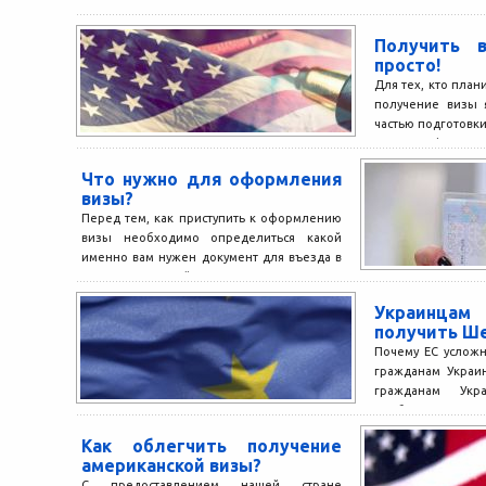
Получить 
просто!
Для тех, кто план
получение визы 
частью подготовки
процесс оформлени
Что нужно для оформления
визы?
Перед тем, как приступить к оформлению
визы необходимо определиться какой
именно вам нужен документ для въезда в
страну. На первый...
Украинцам
получить Ше
Почему ЕС усложн
гражданам Украи
гражданам Укр
проблематичнее
визу. Различные...
Как облегчить получение
американской визы?
С предоставлением нашей стране