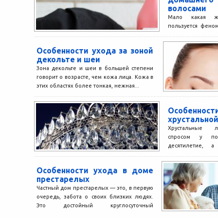
волосами
Мало какая ж
пользуется фено
волосы. Многие 
какой же цвет...
Особенности ухода за зоной
декольте и шеи
Зона декольте и шеи в большей степени
говорит о возрасте, чем кожа лица. Кожа в
этих областях более тонкая, нежная...
Особенно
хрустально
Хрустальные л
спросом у по
десятилетие, а
второе рождение
квартиры светом и 
Особенности ухода в доме
престарелых
Частный дом престарелых — это, в первую
очередь, забота о своих близких людях.
Это достойный круглосуточный
уход. Очень важно понимать, что...