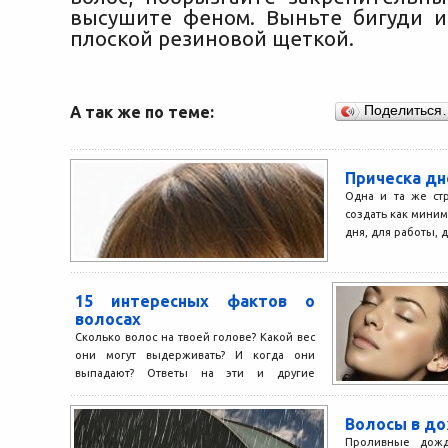
высушите феном. Выньте бигуди 
плоской резиновой щеткой.
А так же по теме:
Поделиться
Прическа дн
Одна и та же ст
создать как миним
дня, для работы, д
15 интересных фактов о
волосах
Сколько волос на твоей голове? Какой вес
они могут выдерживать? И когда они
выпадают? Ответы на эти и другие
вопросы...
Волосы в д
Проливные дожд