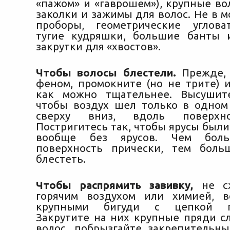
«пажом» и «гаврошем»), крупные во
заколки и зажимы для волос. Не в 
проборы, геометрические углова
тугие кудряшки, большие банты 
закрутки для «хвостов».
Чтобы волосы блестели.
Прежде, 
феном, промокните (но не трите) 
как можно тщательнее. Высушит
чтобы воздух шел только в одном
сверху вниз, вдоль поверхно
Постригитесь так, чтобы ярусы был
вообще без ярусов. Чем боль
поверхность прически, тем боль
блестеть.
Чтобы распрямить завивку,
не сж
горячим воздухом или химией, в
крупными бигуди с цепкой по
Закрутите на них крупные пряди с
волос, побрызгайте закрепительн