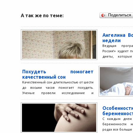
А так же по теме:
Поделиться
Ангелина Во
недели
Ведущая прогр
Россия!» худеет п
диеты, которые
потрясающе. 
рассчитанная...
Похудеть помогает
качественный сон
Качественный сон длительностью от шести
до восьми часов помогает похудеть.
Ученые провели исследование и
выяснили, что люди, которые спали не...
Особенност
беременнос
С каждым днем 
беременности 
родах все больше