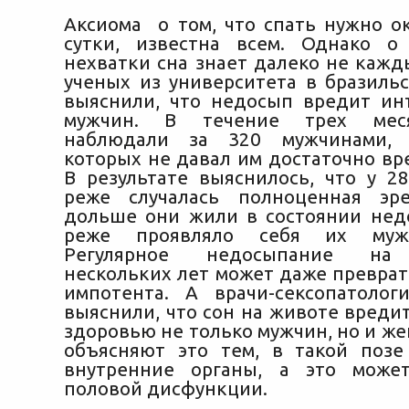
Аксиома о том, что спать нужно ок
сутки, известна всем. Однако о
нехватки сна знает далеко не кажд
ученых из университета в бразильс
выяснили, что недосып вредит и
мужчин. В течение трех мес
наблюдали за 320 мужчинами, 
которых не давал им достаточно вр
В результате выяснилось, что у 2
реже случалась полноценная эр
дольше они жили в состоянии нед
реже проявляло себя их мужс
Регулярное недосыпание на
нескольких лет может даже преврат
импотента. А врачи-сексопатоло
выяснили, что сон на животе вреди
здоровью не только мужчин, но и ж
объясняют это тем, в такой позе
внутренние органы, а это може
половой дисфункции.