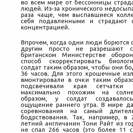
во всем мире от бессонницы страд
людей. Из-за хронического недосып
раза чаще, чем выспавшиеся колле
себя подавленными и страдают 
концентрацией.
Впрочем, когда одни люди борются 
другим просто не разрешают с
британском Министерстве оборо
способ скорректировать биолог
солдат таким образом, чтобы они б
36 часов. Для этого крошечные изл
вмонтировали в очки таким образ
подсвечивали края сетчатки г
максимально похожим на солне
образом, у солдат создавалос
ощущение раннего утра. В мире д
соревнования на самый длител
бодрствования. Так, например, в 
летний англичанин Тони Райт из го
не спал 266 часов (это более 11 с