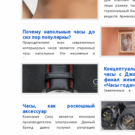
Для опытных вра
лишь размер тал
гормональный бал
веществ. Армянск
Как...
Почему напольные часы до
сих пор популярны?
Прародителями всех современных
интерьерных часов являются старинные
часы напольные. Эти массивные и
благородные механические часы
появились в Англии в середине...
Концептуал
часы с Дж
финал жене
«Часы года»
Заявленные в 
российского ча
Чайкина, Automat
Часы, как роскошный
со Свендом Анде
аксессуар
международной ча
Компания Casio является японским
производителем электроники. Данный
бренд давно получил репутацию
надежного изготовителя. В него входят