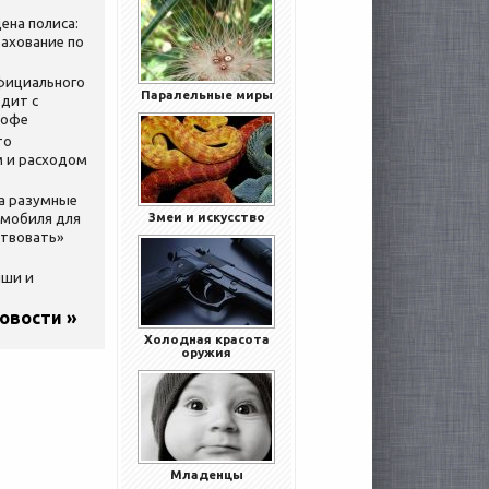
ена полиса:
ахование по
официального
Паралельные миры
дит с
кофе
то
 и расходом
за разумные
Змеи и искусство
омобиля для
ствовать»
ыши и
новости »
Холодная красота
оружия
Младенцы