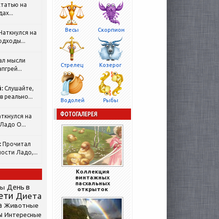
татью на
ах...
Весы
Скорпион
Наткнулся на
одходы...
ал мысли
Стрелец
Козерог
пгрей...
:
Слушайте,
 реально...
Водолей
Рыбы
ФОТОГАЛЕРЕЯ
ткнулся на
Ладо О...
:
Прочитал
ости Ладо,...
Коллекция
винтажных
пасхальных
День в
сы
открыток
ети
Диета
а
Животные
ы
Интересные