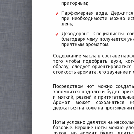
приторным;
Парфюмерная вода. Держится 
при необходимости можно исп
день;
Дезодорант. Специалисты со
благодаря чему получается ун
приятным ароматом.
Содержание масла в составе пар
того чтобы подобрать духи, ко
образу, следует ориентироваться 
стойкость аромата, его звучание и 
Посредством нот можно создать
запомнится надолго и будет прит
и мягкий, резкий и притягательн
Аромат может сохраняться н
держаться на коже на протяжении 
Ноты условно делятся на несколько
базовые. Верхние ноты можно уло
духов, но аромат будет длить