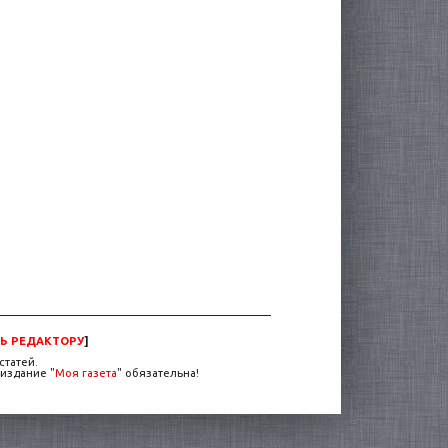
Ь РЕДАКТОРУ
]
статей.
издание "
Моя газета
" обязательна!