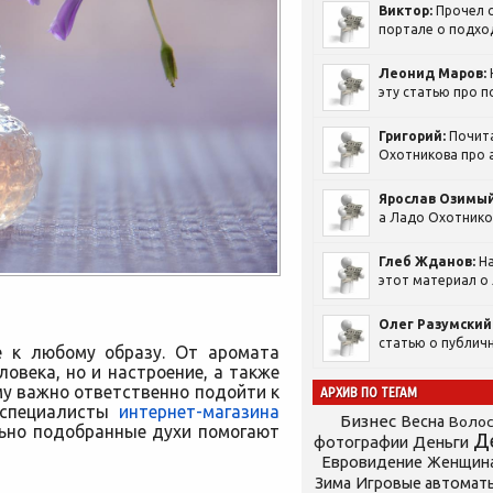
Виктор:
Прочел с
портале о подход
Леонид Маров:
эту статью про п
Григорий:
Почит
Охотникова про а
Ярослав Озимый
а Ладо Охотников
Глеб Жданов:
На
этот материал о 
Олег Разумский
статью о публичн
е к любому образу. От аромата
овека, но и настроение, а также
у важно ответственно подойти к
АРХИВ ПО ТЕГАМ
 специалисты
интернет-магазина
Бизнес
Весна
Воло
ьно подобранные духи помогают
Д
фотографии
Деньги
Евровидение
Женщин
Зима
Игровые автомат