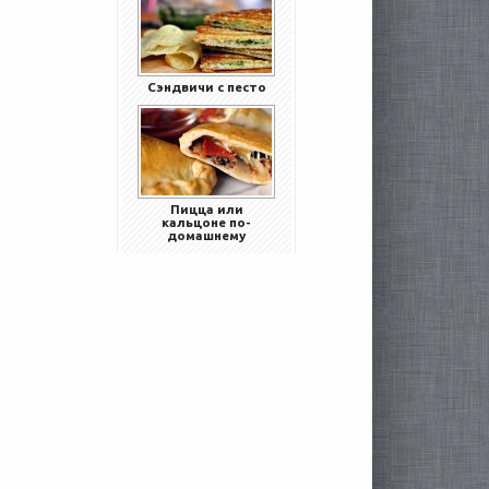
Сэндвичи с песто
Пицца или
кальцоне по-
домашнему