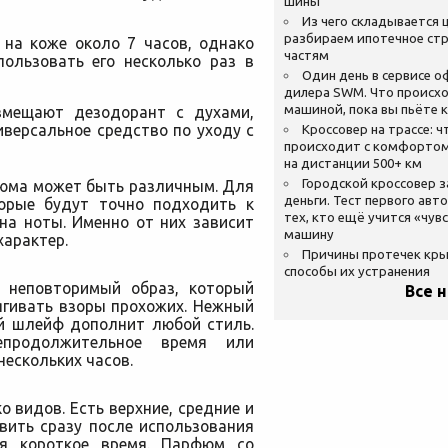
шины
Из чего складывается ц
разбираем ипотечное стр
на коже около 7 часов, однако
частям
ользовать его несколько раз в
Один день в сервисе 
дилера SWM. Что происхо
машиной, пока вы пьёте 
вмещают дезодорант с духами,
иверсальное средство по уходу с
Кроссовер на трассе: ч
происходит с комфортом
на дистанции 500+ км
Городской кроссовер 
фюма может быть различным. Для
деньги. Тест первого авт
торые будут точно подходить к
тех, кто ещё учится «чув
на ноты. Именно от них зависит
машину
характер.
Причины протечек кр
способы их устранения
 неповторимый образ, который
Все 
ягивать взоры прохожих. Нежный
ый шлейф дополнит любой стиль.
епродолжительное время или
нескольких часов.
 видов. Есть верхние, средние и
вить сразу после использования
ся короткое время. Парфюм со