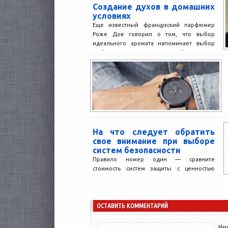
Создание духов в домашних
условиях
Еще известный французский парфюмер
Роже Дов говорил о том, что выбор
идеального аромата напоминает выбор
любимого человека: с ним необходимо...
На что следует обратить
свое внимание при выборе
систем безопасности
Правило номер один — сравните
стоимость систем защиты с ценностью
имущества и возможными потерями в
случае беды. При этом размеры...
ОСТАВИТЬ КОММЕНТАРИЙ
Имя