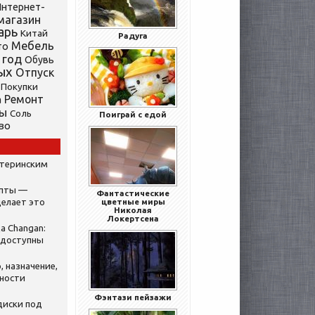
нтернет-
магазин
арь
Китай
Радуга
Мебель
то
 год
Обувь
ых
Отпуск
Покупки
Ремонт
а
ты
Соль
Поиграй с едой
во
атеринским
ипты —
Фантастические
делает это
цветные миры
Николая
Локертсена
а Changan:
 доступны
, назначение,
нности
Фэнтази пейзажи
диски под