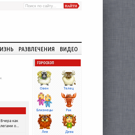
ИЗНЬ
РАЗВЛЕЧЕНИЯ
ВИДЕО
ГОРОСКОП
и.
Овен
Телец
Близнецы
Рак
Вчера как
легами о...
Лев
Дева