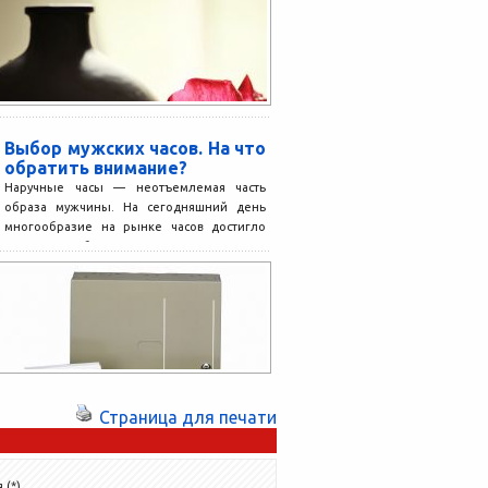
множество наименований эксклюзивных
люксовых ароматов...
Выбор мужских часов. На что
обратить внимание?
Наручные часы — неотъемлемая часть
образа мужчины. На сегодняшний день
многообразие на рынке часов достигло
таких масштабов, что человеку, перед...
Страница для печати
 (*)