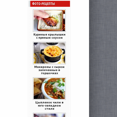
ФОТО-РЕЦЕПТЫ
Куриные крылышки
с пряным соусом
Макароны с сыром
запеченные в
горшочках
Цыпленок чили в
юго-западном
стиле