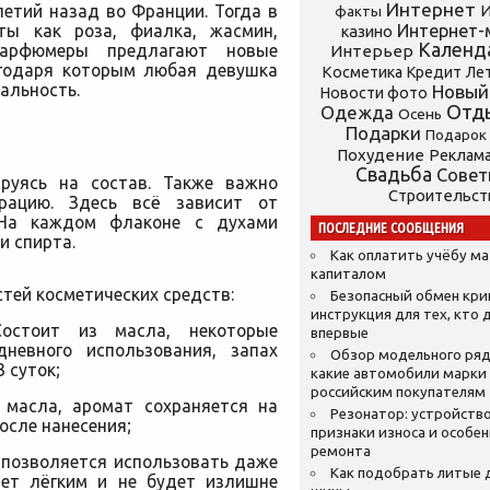
Интернет
етий назад во Франции. Тогда в
И
факты
ты как роза, фиалка, жасмин,
Интернет-
казино
Календ
парфюмеры предлагают новые
Интерьер
агодаря которым любая девушка
Косметика
Кредит
Ле
альность.
Новый
Новости фото
Отд
Одежда
Осень
Подарки
Подарок
Похудение
Реклам
Свадьба
Сове
ируясь на состав. Также важно
Строительст
рацию. Здесь всё зависит от
 На каждом флаконе с духами
ПОСЛЕДНИЕ СООБЩЕНИЯ
и спирта.
Как оплатить учёбу м
капиталом
тей косметических средств:
Безопасный обмен кр
инструкция для тех, кто 
Состоит из масла, некоторые
впервые
невного использования, запах
Обзор модельного ряд
 суток;
какие автомобили марки
российским покупателям
 масла, аромат сохраняется на
Резонатор: устройство
осле нанесения;
признаки износа и особе
ремонта
 позволяется использовать даже
Как подобрать литые 
дет лёгким и не будет излишне