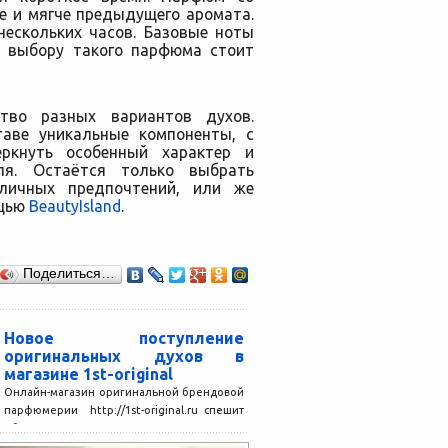
е и мягче предыдущего аромата.
ескольких часов. Базовые ноты
к выбору такого парфюма стоит
тво разных вариантов духов.
аве уникальные компоненты, с
ркнуть особенный характер и
ля. Остаётся только выбрать
личных предпочтений, или же
ощью
BeautyIsland
.
Поделиться…
Новое поступление
оригинальных духов в
магазине 1st-original
Онлайн-магазин оригинальной брендовой
парфюмерии http://1st-original.ru спешит
объявить о новом поступлении товара. В
обширном каталоге, включающем