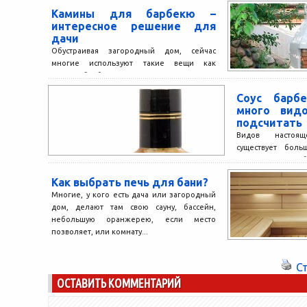
Камины для барбекю –
интересное решение для
дачи
Обустраивая загородный дом, сейчас
многие используют такие вещи как
камины-барбекю. Загородные дома как
раз этим и отличаются от городских
Соус барб
квартир,...
много вид
подсчитать
Видов настоя
существует боль
потому что подо
не только как соус
Как выбрать печь для бани?
Многие, у кого есть дача или загородный
дом, делают там свою сауну, бассейн,
небольшую оранжерею, если место
позволяет, или комнату...
С
ОСТАВИТЬ КОММЕНТАРИЙ