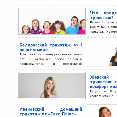
Что предс
трикотаж?
Весьма большая 
может точно опис
трикотаж. Некот
под ним...
Белорусский трикотаж №1
во всем мире
Трикотажному полотну уже больше тысячи
лет. В настоящее время основным
производителем и поставщиком
трикотажа в различные точки
европейского рынка считается...
Женски
трикотаж: с
комфорт ка
Канули в Лету
словосочетани
вызывало ассоци
потерявшим фо
Ивановский домашний
расцветки, и «трен
трикотаж от «Текс-Плюс»