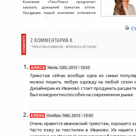
Компания «Текс-Плюс» предлагает
заказать домашний трикотаж оптом.
Продукция нашей компании отличается
модным дизайном и отменным качеством.
На рынке компания работает...
С
2 КОММЕНТАРИЯ К
“ТРИКОТАЖ ИЗ ИВАНОВО – ВЕРНЕМСЯ К ИСТОКАМ”
АЛИСА
Июль 12th, 2013 - 10:55
Трикотаж сейчас вообще одна из самых популяр
можно пошить любую одежду на любой сезон и
Дизайнерам из Иваново стоит продумать расцветк
был конкурентноспособен на современном рынке
ЕЛЕНА
Ноябрь 16th, 2013 - 13:03
Очень нравится ивановский трикотаж, хорошего ка
Часто езжу за текстилем в Иваново. Из нашего 