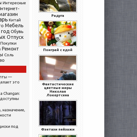
ы
Интересные
нтернет-
магазин
Радуга
арь
Китай
Мебель
то
 год
Обувь
ых
Отпуск
Покупки
Ремонт
а
Поиграй с едой
ты
Соль
во
ипты —
делает это
Фантастические
цветные миры
Николая
а Changan:
Локертсена
 доступны
, назначение,
нности
диски под
Фэнтази пейзажи