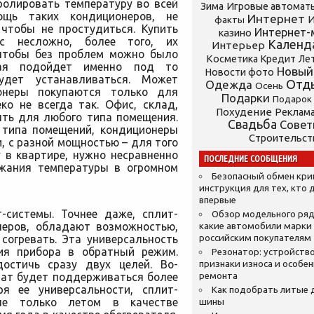
олировать температуру во всей
Зима
Игровые автомат
ощь таких кондиционеров, не
Интернет
И
факты
 чтобы не простудиться. Купить
Интернет-
казино
ас несложно, более того, их
Календ
Интерьер
 чтобы без проблем можно было
Косметика
Кредит
Ле
рая подойдет именно под то
Новый
Новости фото
удет устанавливаться. Может
Отд
Одежда
Осень
ионеры покупаются только для
Подарки
Подарок
ко не всегда так. Офис, склад,
Похудение
Реклам
ыть для любого типа помещения.
Свадьба
Сове
 типа помещений, кондиционеры
Строительст
, с разной мощностью – для того
 в квартире, нужно несравненно
ПОСЛЕДНИЕ СООБЩЕНИЯ
ржания температуры в огромном
Безопасный обмен кр
инструкция для тех, кто 
впервые
-системы. Точнее даже, сплит-
Обзор модельного ряд
неров, обладают возможностью,
какие автомобили марки
согревать. Эта универсальность
российским покупателям
ния прибора в обратный режим.
Резонатор: устройство
достичь сразу двух целей. Во-
признаки износа и особе
мат будет поддерживаться более
ремонта
ря ее универсальности, сплит-
Как подобрать литые 
не только летом в качестве
шины