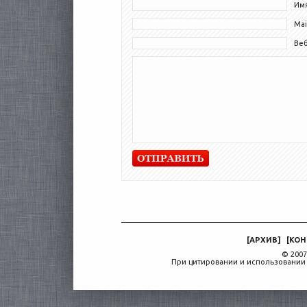
Имя
Mai
Ве
[
АРХИВ
]
[
КОН
© 2007
При цитировании и использовании 