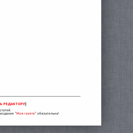
Ь РЕДАКТОРУ
]
статей.
издание "
Моя газета
" обязательна!