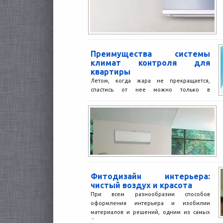
Преимущества системы
климат контроля для
квартиры
Летом, когда жара не прекращается,
спастись от нее можно только в
прохладном помещении. Но если на улице
всегда можно зайти...
Фитодизайн интерьера:
чистый воздух и красота
При всем разнообразии способов
оформления интерьера и изобилии
материалов и решений, одним из самых
беспроигрышных остается декорирование