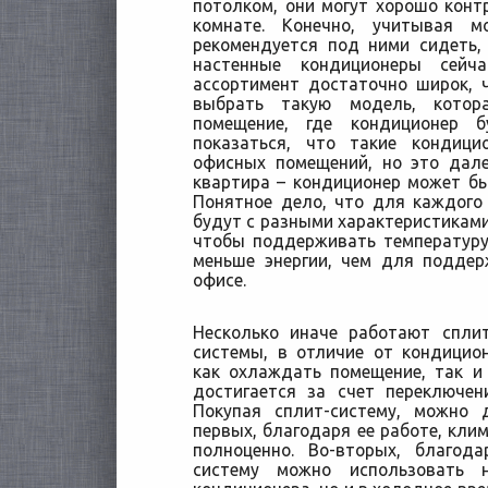
потолком, они могут
хорошо контр
комнате. Конечно, учитывая м
рекомендуется под ними сидеть,
настенные кондиционеры сейч
ассортимент достаточно широк,
выбрать такую модель, кото
помещение, где кондиционер б
показаться, что такие кондиц
офисных помещений, но это дале
квартира – кондиционер может б
Понятное дело, что для каждого
будут с разными характеристиками
чтобы поддерживать температуру
меньше энергии, чем для подде
офисе.
Несколько иначе работают сплит
системы, в отличие от кондицио
как охлаждать помещение, так и 
достигается за счет переключе
Покупая сплит-систему, можно 
первых, благодаря ее работе, кли
полноценно. Во-вторых, благода
систему можно использовать 