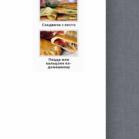
Сэндвичи с песто
Пицца или
кальцоне по-
домашнему