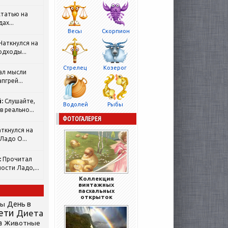
татью на
ах...
Весы
Скорпион
Наткнулся на
одходы...
Стрелец
Козерог
ал мысли
пгрей...
:
Слушайте,
Водолей
Рыбы
 реально...
ФОТОГАЛЕРЕЯ
ткнулся на
Ладо О...
:
Прочитал
ости Ладо,...
Коллекция
винтажных
пасхальных
открыток
День в
сы
ети
Диета
а
Животные