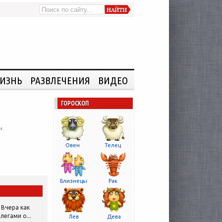
ИЗНЬ
РАЗВЛЕЧЕНИЯ
ВИДЕО
ГОРОСКОП
и.
Овен
Телец
Близнецы
Рак
Вчера как
легами о...
Лев
Дева