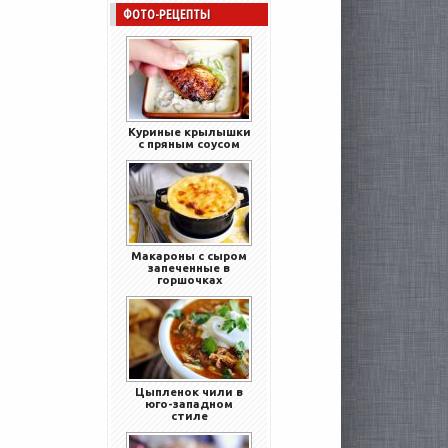
ФОТО-РЕЦЕПТЫ
Куриные крылышки
с пряным соусом
Макароны с сыром
запеченные в
горшочках
Цыпленок чили в
юго-западном
стиле