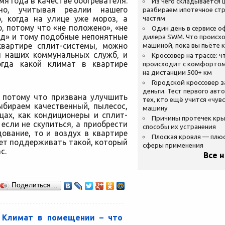
мя года в качестве обогревателя.
Из чего складывается ц
жно, учитывая реалии нашего
разбираем ипотечное стр
о, когда на улице уже мороз, а
частям
, потому что «не положено», «не
Один день в сервисе 
од» и тому подобные непонятные
дилера SWM. Что происхо
квартире сплит-системы, можно
машиной, пока вы пьёте 
ы наших коммунальных служб, и
Кроссовер на трассе: ч
когда какой климат в квартире
происходит с комфортом
на дистанции 500+ км
Городской кроссовер 
деньги. Тест первого авт
, потому что призвана улучшить
тех, кто ещё учится «чув
ыбираем качественный, пылесос,
машину
щах, как кондиционеры и сплит-
Причины протечек кр
если не скупиться, а приобрести
способы их устранения
ование, то и воздух в квартире
Плоская кровля — плю
ет поддерживать такой, который
сферы применения
с.
Все 
Поделиться…
Климат в помещении – что