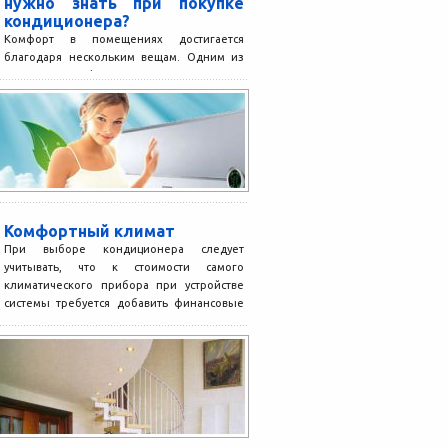
нужно знать при покупке
кондиционера?
Комфорт в помещениях достигается
благодаря нескольким вещам. Одним из
таких факторов, является
проветриваемость комнат и свежий
воздух. Для того, чтобы...
Комфортный климат
При выборе кондиционера следует
учитывать, что к стоимости самого
климатического прибора при устройстве
системы требуется добавить финансовые
траты за воздуховоды...