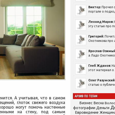
Виктор:
Прочел с
портале о подход
Леонид Маров:
эту статью про п
Григорий:
Почит
Охотникова про а
Ярослав Озимый
а Ладо Охотников
Глеб Жданов:
На
этот материал о 
Олег Разумский
статью о публичн
АРХИВ ПО ТЕГАМ
нится. А учитывая, что в самом
ещений, глоток свежего воздуха
Бизнес
Весна
Воло
 хорошо могут помочь настенные
Д
фотографии
Деньги
ленными на стену, под самым
Евровидение
Женщин