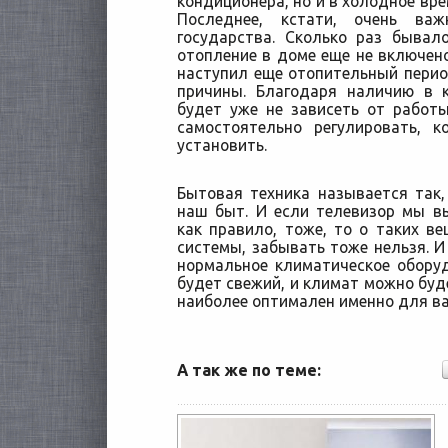
кондиционера, но и в холодное вре
Последнее, кстати, очень ва
государства. Сколько раз бывал
отопление в доме еще не включено
наступил еще отопительный пери
причины. Благодаря наличию в 
будет уже не зависеть от работ
самостоятельно регулировать, 
установить.
Бытовая техника называется так
наш быт. И если телевизор мы в
как правило, тоже, то о таких ве
системы, забывать тоже нельзя. И 
нормальное климатическое оборуд
будет свежий, и климат можно буд
наиболее оптимален именно для ва
А так же по теме: