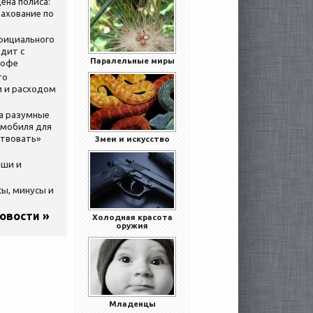
ена полиса:
ахование по
официального
дит с
Паралельные миры
кофе
то
 и расходом
за разумные
омобиля для
ствовать»
Змеи и искусство
ыши и
сы, минусы и
новости »
Холодная красота
оружия
Младенцы