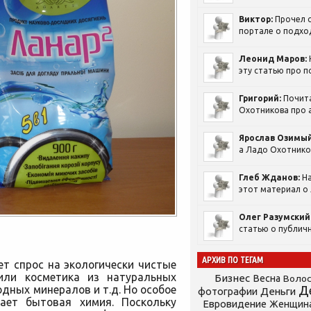
Виктор:
Прочел с
портале о подход
Леонид Маров:
эту статью про п
Григорий:
Почит
Охотникова про а
Ярослав Озимый
а Ладо Охотников
Глеб Жданов:
На
этот материал о 
Олег Разумский
статью о публичн
АРХИВ ПО ТЕГАМ
т спрос на экологически чистые
или косметика из натуральных
Бизнес
Весна
Воло
дных минералов и т.д. Но особое
Д
фотографии
Деньги
мает бытовая химия.
Поскольку
Евровидение
Женщин