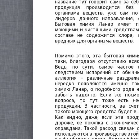
название тут говорит само за себ
продукция производится без
организма веществ, уже сам по
лидеров данного направления, 
Бытовая химия Ланар имеет п
моющими и чистящими средствами
составе не содержится хлора, 
вредных для организма веществ.
Помимо этого, эта бытовая хими
таки, благодаря отсутствию вся
Ведь, по сути, самое частое 
следствием испарений от обычн
аллергия – различные раздраж
нередко появляются именно та
химию Ланар, о подобного рода 
забыть надолго. Если же посм
вопроса, то тут тоже есть не
продукции. В частности, за сче
такого моющего средства будет в 2
Как видно, даже, если эта прод
дороже, ее покупка с экономиче
оправдана. Такой расход связан с
используются в производстве этой 