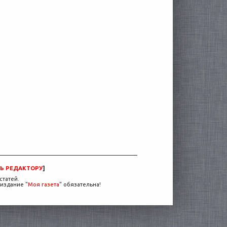
Ь РЕДАКТОРУ
]
статей.
издание "
Моя газета
" обязательна!