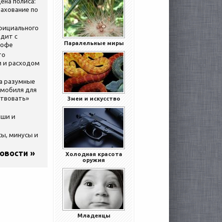
ена полиса:
ахование по
официального
дит с
Паралельные миры
кофе
то
 и расходом
за разумные
омобиля для
ствовать»
Змеи и искусство
ыши и
сы, минусы и
новости »
Холодная красота
оружия
Младенцы