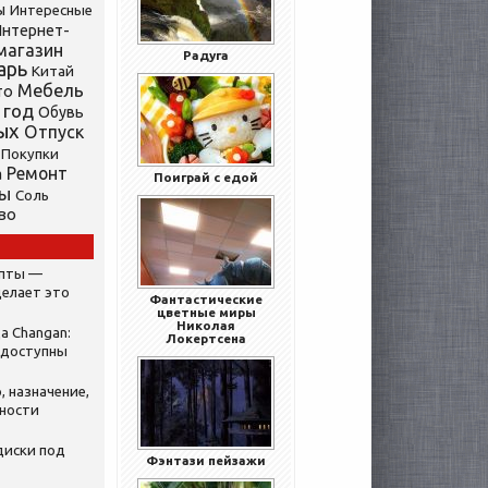
ы
Интересные
нтернет-
магазин
Радуга
арь
Китай
Мебель
то
 год
Обувь
ых
Отпуск
Покупки
Ремонт
а
Поиграй с едой
ты
Соль
во
ипты —
делает это
Фантастические
цветные миры
Николая
а Changan:
Локертсена
 доступны
, назначение,
нности
диски под
Фэнтази пейзажи