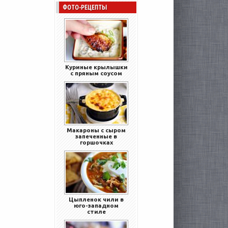
ФОТО-РЕЦЕПТЫ
Куриные крылышки
с пряным соусом
Макароны с сыром
запеченные в
горшочках
Цыпленок чили в
юго-западном
стиле