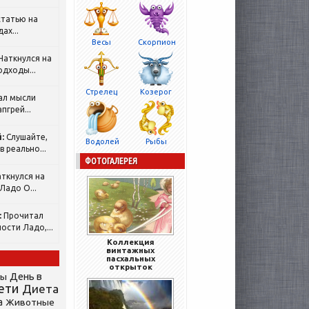
татью на
ах...
Весы
Скорпион
Наткнулся на
одходы...
Стрелец
Козерог
ал мысли
пгрей...
:
Слушайте,
Водолей
Рыбы
 реально...
ФОТОГАЛЕРЕЯ
ткнулся на
Ладо О...
:
Прочитал
ости Ладо,...
Коллекция
винтажных
пасхальных
открыток
День в
сы
ети
Диета
а
Животные