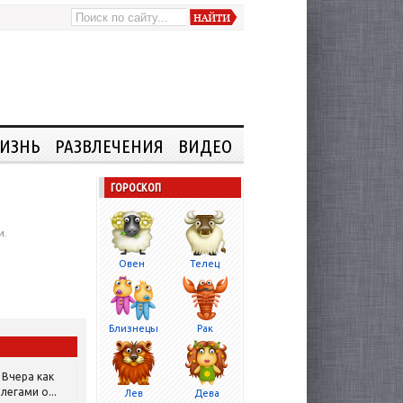
ИЗНЬ
РАЗВЛЕЧЕНИЯ
ВИДЕО
ГОРОСКОП
и.
Овен
Телец
Близнецы
Рак
Вчера как
легами о...
Лев
Дева