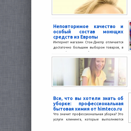
Неповторимое качество и
особый состав моющих
средств из Европы
Интернет магазин Сток-Днепр отличается
достаточно большим выбором товаров, в
который входит бытовая химия из
Германии и Польши, а также других...
Все, что вы хотели знать об
уборке: профессиональная
бытовая химия от himteco.ru
Что значит профессиональная уборка? Это
услуги клининга, которые выполняются
опытными специалистами с применением
лучших моющих и чистящих средств. Такая