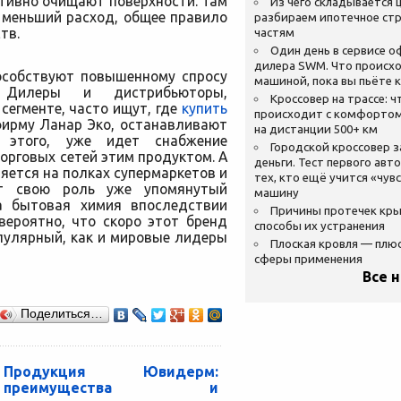
тивно очищают поверхности. Там
Из чего складывается ц
 меньший расход, общее правило
разбираем ипотечное стр
тв.
частям
Один день в сервисе 
дилера SWM. Что происхо
пособствуют повышенному спросу
машиной, пока вы пьёте 
Дилеры и дистрибьюторы,
Кроссовер на трассе: ч
егменте, часто ищут, где
купить
происходит с комфортом
фирму Ланар Эко, останавливают
на дистанции 500+ км
 этого, уже идет снабжение
Городской кроссовер 
орговых сетей этим продуктом. А
деньги. Тест первого авт
яется на полках супермаркетов и
тех, кто ещё учится «чув
ает свою роль уже упомянутый
машину
та бытовая химия впоследствии
Причины протечек кр
вероятно, что скоро этот бренд
способы их устранения
пулярный, как и мировые лидеры
Плоская кровля — плю
сферы применения
Все 
Поделиться…
Продукция Ювидерм:
преимущества и