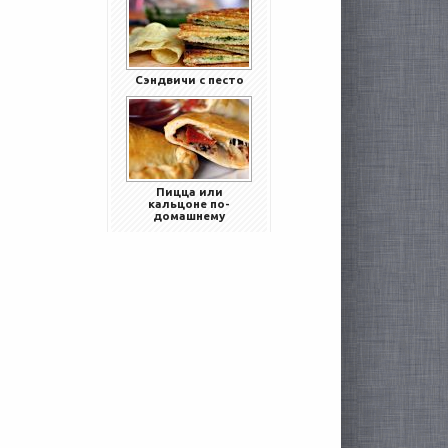
Сэндвичи с песто
Пицца или
кальцоне по-
домашнему