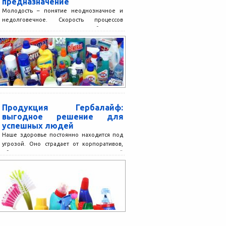
предназначение
Молодость – понятие неоднозначное и
недолговечное. Скорость процессов
старения напрямую зависит от большого
перечня внутренних и внешних факторов –
физиологических...
Продукция Гербалайф:
выгодное решение для
успешных людей
Наше здоровье постоянно находится под
угрозой. Оно страдает от корпоративов,
обильного застолья, перекусов и плохой
экологии в мегаполисах. Постоянный
недосып,...