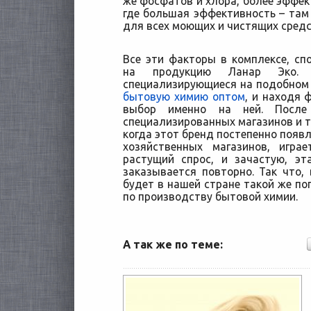
же фосфатов и хлора, более эффек
где большая эффективность – там
для всех моющих и чистящих средс
Все эти факторы в комплексе, с
на продукцию Ланар Эко. 
специализирующиеся на подобном с
бытовую химию оптом
, и находя 
выбор именно на ней. После
специализированных магазинов и т
когда этот бренд постепенно появл
хозяйственных магазинов, игр
растущий спрос, и зачастую, э
заказывается повторно. Так что, 
будет в нашей стране такой же по
по производству бытовой химии.
А так же по теме: