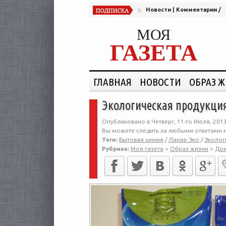
Новости
|
Комментарии
/
МОЯ
ГАЗЕТА
ГЛАВНАЯ
НОВОСТИ
ОБРАЗ 
Экологическая продукция
Опубликовано в Четверг, 11-го Июля, 2013
Вы можете следить за любыми ответами н
Теги:
Бытовая химия
/
Ланар Эко
/
Эколог
Рубрика:
Моя газета
>
Образ жизни
>
До