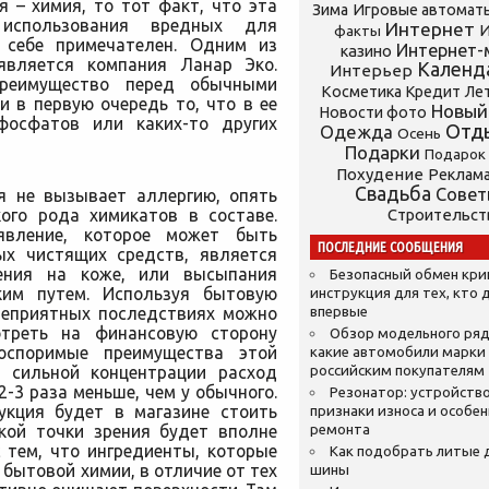
я – химия, то тот факт, что эта
Зима
Игровые автомат
 использования вредных для
Интернет
И
факты
 себе примечателен. Одним из
Интернет-
казино
является компания Ланар Эко.
Календ
Интерьер
реимущество перед обычными
Косметика
Кредит
Ле
 в первую очередь то, что в ее
Новый
Новости фото
фосфатов или каких-то других
Отд
Одежда
Осень
Подарки
Подарок
Похудение
Реклам
Свадьба
Сове
я не вызывает аллергию, опять
кого рода химикатов в составе.
Строительст
явление, которое может быть
ПОСЛЕДНИЕ СООБЩЕНИЯ
ых чистящих средств, является
ения на коже, или высыпания
Безопасный обмен кр
ким путем. Используя бытовую
инструкция для тех, кто 
неприятных последствиях можно
впервые
отреть на финансовую сторону
Обзор модельного ряд
оспоримые преимущества этой
какие автомобили марки
т сильной концентрации расход
российским покупателям
-3 раза меньше, чем у обычного.
Резонатор: устройство
укция будет в магазине стоить
признаки износа и особе
ской точки зрения будет вполне
ремонта
 тем, что ингредиенты, которые
Как подобрать литые 
бытовой химии, в отличие от тех
шины