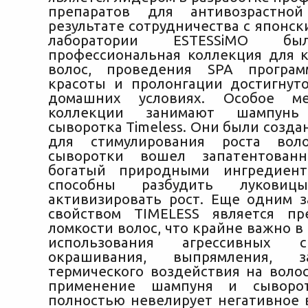
препаратов для антивозрастно
результате сотрудничества с японс
лаборатории ESTESSiMO бы
профессиональная коллекция для 
волос, проведения SPA програ
красоты и пролонгации достигнут
домашних условиях. Особое м
коллекции занимают шампунь
сыворотка Timeless. Они были созд
для стимулирования роста вол
сыворотки вошел запатентован
богатый природными ингредиент
способны разбудить лукови
активизировать рост. Еще одним 
свойством TIMELESS является пр
ломкости волос, что крайне важно в 
использования агрессивных 
окрашивания, выпрямления, 
термического воздействия на волос
применение шампуня и сыворот
полностью невелирует негативное 