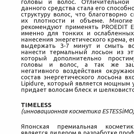
головы и волос. Отличительной 
данного средства стала его способн
структуру волос, что благотворно 
их плотности и объеме. Многие
рекомендуют применять PROEDIT En
именно для тонких и ослабленных
нанесения энергетического крема, 
выдержать 3-7 минут и смыть во
нанести термальный лосьон из э
который дополнительно простим
головы и волос, а так же за
негативного воздействия окружа
состав энергетического лосьона вх
Lipidure, который является мощным
придает волосам блеск и шелковисто
TIMELESS
(инновационная косметика ESTESSiMO
Японская премиальная космети
является лидером в разработке про