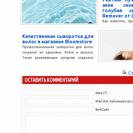
японской профессиональной косметики
акне снов
LebeL. Косметика...
голубая с
Remover от 
Как известно, п
особого ухода. 
эстетическо
Качественная сыворотка для
косметологии
волос в магазине Bloomstore
покупателей лучши
Профессиональная сыворотка для волос
сохранит их здоровье, блеск и красоту.
Такие ухаживающие средства содержат
многочисленные полезные вещества в
концентрированном виде....
С
ОСТАВИТЬ КОММЕНТАРИЙ
Имя (*)
Mail (Не публикуется) (
ВебСайт