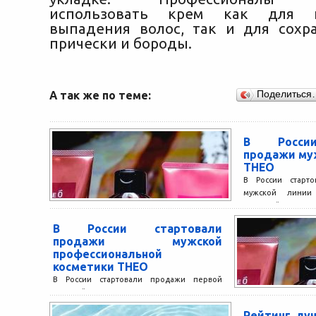
использовать крем как для п
выпадения волос, так и для сох
прически и бороды.
А так же по теме:
Поделиться
В России
продажи му
THEO
В России старт
мужской линии
японской корпор
японской профес
В России стартовали
LebeL. Косметика..
продажи мужской
профессиональной
косметики THEO
В России стартовали продажи первой
мужской линии косметики THEO от
японской корпорации TAKARA BELMONT и
Рейтинг лу