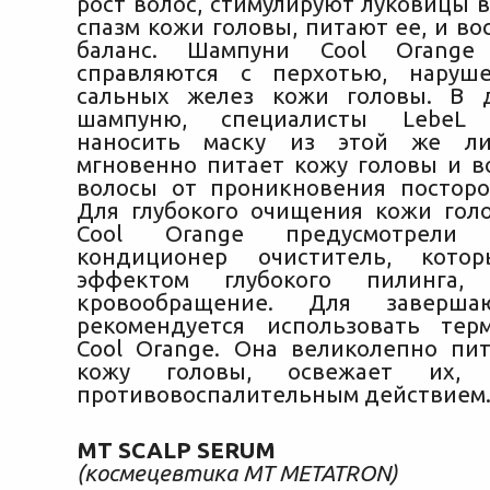
рост волос, стимулируют луковицы 
спазм кожи головы, питают ее, и в
баланс. Шампуни Cool Orange 
справляются с перхотью, наруш
сальных желез кожи головы. В 
шампуню, специалисты LebeL 
наносить маску из этой же ли
мгновенно питает кожу головы и в
волосы от проникновения посторо
Для глубокого очищения кожи гол
Cool Orange предусмотрели 
кондиционер очиститель, кото
эффектом глубокого пилинга,
кровообращение. Для заверша
рекомендуется использовать тер
Cool Orange. Она великолепно пи
кожу головы, освежает их,
противовоспалительным действием
MT SCALP SERUM
(космецевтика MT METATRON)