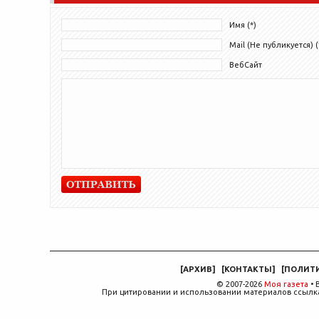
книгу о деятельности внеземной
цивилизации ЕТА...
Имя (*)
Mail (Не публикуется) (
ВебСайт
[
АРХИВ
]
[
КОНТАКТЫ
]
[
ПОЛИТ
© 2007-2026
Моя газета
• 
При цитировании и использовании материалов ссылка,