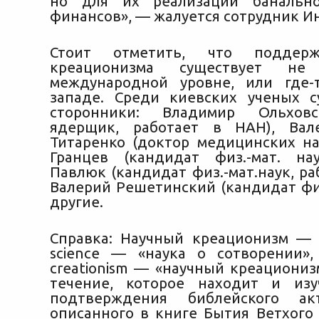
но для их реализации банальн
финансов», — жалуется сотрудник Ин
Стоит отметить, что поддерж
креационизма существует н
международной уровне, или где-
западе. Среди киевских ученых 
сторонники: Владимир Ольховс
ядерщик, работает в НАН), Вал
Титаренко (доктор медицинских на
Гранцев (кандидат физ.-мат. на
Павлюк (кандидат физ.-мат.наук, ра
Валерий Решетинский (кандидат физ
другие.
Справка: Научный креационизм — (а
science — «наука о сотворении», и
creationism — «научный креациониз
течение, которое находит и изу
подтверждения библейского ак
описанного в книге Бытия Ветхого 