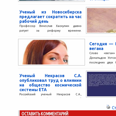
Последнее иссле
экспертами
Ученый из Новосибирска
аэрокосмическо
предлагает сократить на час
привело ученых к 
рабочий день
60 лет на Земле...
Профессор Вячеслав Хаснулин давно
ратует за реформу времени.
Представитель редкой специальности (он
хронобиолог) уверяет, что стране давно
Сегодня — 
нужно вернуть потерянное...
вегана
Слово «веган
Дональдом Уотсо
последних двух 
«vegetarian» («
термин начал...
Ученый Некрасов С.А.
опубликовал труд о влиянии
на общество космической
системы ЕТА
Российский ученый Некрасов С.А.,
профессор кафедры прикладной
математики Новочеркасского Южно-
С
Российского государственного
ОСТАВИТЬ КОММЕНТАРИЙ
политехнического университета написал