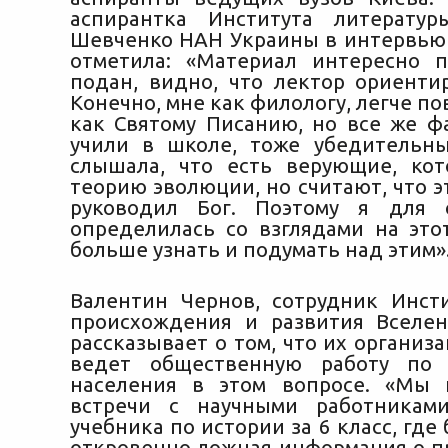
аспирантка Института литератур
Шевченко НАН Украины в интервью P
отметила: «Материал интересно 
подан, видно, что лектор ориентир
Конечно, мне как филологу, легче п
как Святому Писанию, но все же ф
учили в школе, тоже убедительн
слышала, что есть верующие, ко
теорию эволюции, но считают, что 
руководил Бог. Поэтому я для
определилась со взглядами на этот
больше узнать и подумать над этим»
Валентин Чернов, сотрудник Инст
происхождения и развития Вселе
рассказывает о том, что их организ
ведет общественную работу по
населения в этом вопросе. «Мы 
встречи с научными работникам
учебника по истории за 6 класс, где
откровенно ложная информация о 