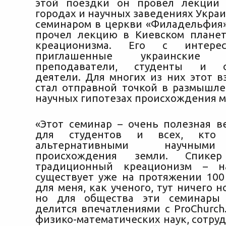
этой поездки он провел лекции 
городах и научных заведениях Украи
семинаром в церкви «Филадельфия»
прочел лекцию в Киевском плане
креационизма. Его с интере
приглашенные украинские
преподаватели, студенты и о
деятели. Для многих из них этот в
стал отправной точкой в размышле
научных гипотезах происхождения м
«Этот семинар – очень полезная в
для студентов и всех, кто и
альтернативными научным
происхождения земли. Спикер
традиционный креационизм – на
существует уже на протяжении 100 
для меня, как ученого, тут ничего н
но для общества эти семинары
делится впечатлениями с ProChurch
физико-математических наук, сотру