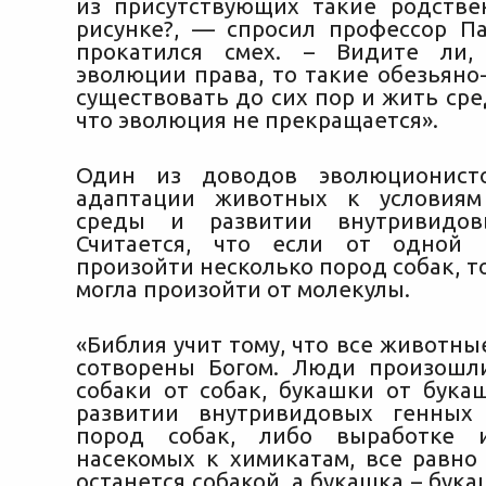
из присутствующих такие родстве
рисунке?, — спросил профессор Па
прокатился смех. – Видите ли,
эволюции права, то такие обезьян
существовать до сих пор и жить сре
что эволюция не прекращается».
Один из доводов эволюционист
адаптации животных к условия
среды и развитии внутривидов
Считается, что если от одной 
произойти несколько пород собак, то
могла произойти от молекулы.
«Библия учит тому, что все животн
сотворены Богом. Люди произошл
собаки от собак, букашки от бука
развитии внутривидовых генных
пород собак, либо выработке 
насекомых к химикатам, все равно 
останется собакой, а букашка – бука