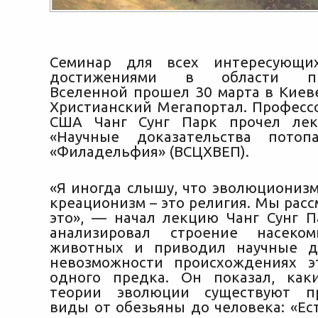
Семинар для всех интересующи
достижениями в области пр
Вселенной прошел 30 марта в Киев
Христианский Мегапортал. Профессо
США Чанг Сунг Парк прочел ле
«Научные доказательства
потоп
«Филадельфия» (ВСЦХВЕП).
«Я иногда слышу, что эволюционизм 
креационизм – это религия. Мы расс
это», — начал лекцию Чанг Сунг П
анализировал строение насеко
животных и приводил научные до
невозможности происхождениях э
одного предка. Он показал, как
теории эволюции существуют п
виды от обезьяны до человека: «Ест