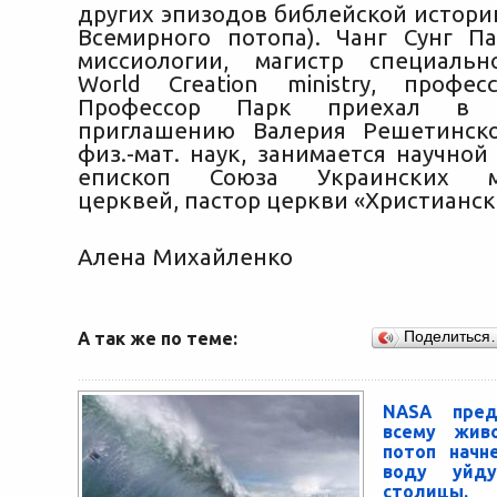
других эпизодов библейской истории
Всемирного потопа). Чанг Сунг 
миссиологии, магистр специальн
World Creation ministry, профес
Профессор Парк приехал в 
приглашению Валерия Решетинско
физ.-мат. наук, занимается научной
епископ Союза Украинских ми
церквей, пастор церкви «Христианск
Алена Михайленко
А так же по теме:
Поделиться
NASA пред
всему жив
потоп начн
воду уйду
столицы.