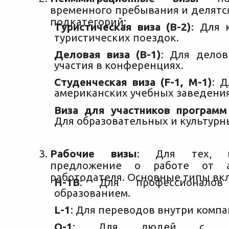
временного пребывания и делятс
подкатегорий:
Туристическая виза (B-2)
: Для 
туристических поездок.
Деловая виза (B-1)
: Для дело
участия в конференциях.
Студенческая виза (F-1, M-1)
: 
американских учебных заведения
Виза для участников программ
Для образовательных и культурн
Рабочие визы
: Для тех, к
предложение о работе от ам
работодателя. Основные типы вк
H-1B
: Для профессионало
образованием.
L-1
: Для переводов внутри компа
O-1
: Для людей с вы