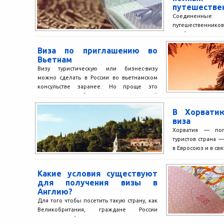
путешестве
Соединенные 
путешественнико
необъятными про
ландшафтов и куль
Виза по приглашению во
удивительную стра
Вьетнам
Визу туристическую или бизнес-визу
можно сделать в России во вьетнамском
консульстве заранее. Но проще это
сделать, прибыв во вьетнамский
аэропорт....
В Хорвати
виза
Хорватия — поп
туристов страна —
в Евросоюз и в свя
Какие условия существуют
для получения визы в
Англию?
Для того чтобы посетить такую страну, как
Великобритания, граждане России
должны обратиться за получением