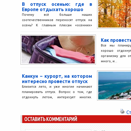
В отпуск осенью: где в
Европе отдыхать хорошо
Почему всё больше наших
соотечественников переносят отпуск на
осень? К главным плюсам «осенних»
путешествий туристы относят меньшее
количество путешественников,
Как провест
находящихся...
Все мы планиру
хорошо отдохнут
организму для о
много, и...
Канкун – курорт, на котором
интересно провести отпуск
Близится лето, и уже многие начинают
планировать отпуск. Вопрос о том, где
отдохнуть летом, интересует многих.
Вместе с тем, тех,...
С
ОСТАВИТЬ КОММЕНТАРИЙ