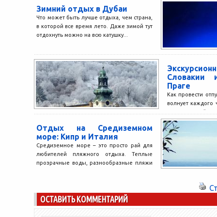
наличие...
Зимний отдых в Дубаи
Что может быть лучше отдыха, чем страна,
в которой все время лето. Даже зимой тут
отдохнуть можно на всю катушку...
Экскурсио
Словакии 
Праге
Как провести отпу
волнует каждого ч
него каждый до
вкусы...
Отдых на Средиземном
море: Кипр и Италия
Средиземное море – это просто рай для
любителей пляжного отдыха. Теплые
прозрачные воды, разнообразные пляжи
– что еще может пожелать...
С
ОСТАВИТЬ КОММЕНТАРИЙ