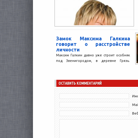
Замок Максима Галкина
говорит о расстройстве
личности
Максим Галкин давно уже строит особняк
под Звенигородом, в деревне Грязь.
Шестиэтажное здание из красного
кирпича снаружи отделанное мрамором,
подземный...
ОСТАВИТЬ КОММЕНТАРИЙ
Имя
Mai
Ве