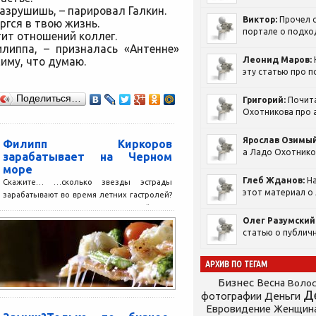
разрушишь, – парировал Галкин.
Виктор:
Прочел с
ргся в твою жизнь.
портале о подход
тит отношений коллег.
липпа, – призналась «Антенне»
симу, что думаю.
Леонид Маров:
эту статью про п
Поделиться…
Григорий:
Почит
Охотникова про а
Ярослав Озимый
Филипп Киркоров
а Ладо Охотников
зарабатывает на Черном
море
Глеб Жданов:
На
Скажите… …сколько звезды эстрады
этот материал о 
зарабатывают во время летних гастролей?
Когда их гонорары выше: зимой или
летом? Cветлана, 54 года, продавец,...
Олег Разумский
статью о публичн
АРХИВ ПО ТЕГАМ
Бизнес
Весна
Воло
Д
фотографии
Деньги
Евровидение
Женщин