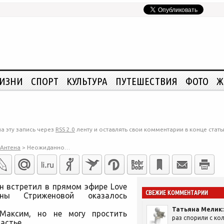
ЖИЗНИ
СПОРТ
КУЛЬТУРА
ПУТЕШЕСТВИЯ
ФОТО
Ж
а эту запись через
RSS 2.0
ленту и оставлять свои комментарии в конце стать
Антена
>
Неожиданно…
н встретил в прямом эфире Love
СВЕЖИЕ КОММЕНТАРИИ
ины Стриженовой оказалось
Татьяна Мелик:
Максим, но не могу простить
раз спорили с кол
астье.