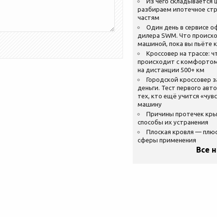
Из чего складывается ц
разбираем ипотечное стр
частям
Один день в сервисе 
дилера SWM. Что происхо
машиной, пока вы пьёте 
Кроссовер на трассе: ч
происходит с комфортом
на дистанции 500+ км
Городской кроссовер 
деньги. Тест первого авт
тех, кто ещё учится «чув
машину
Причины протечек кр
способы их устранения
Плоская кровля — плю
сферы применения
Все 