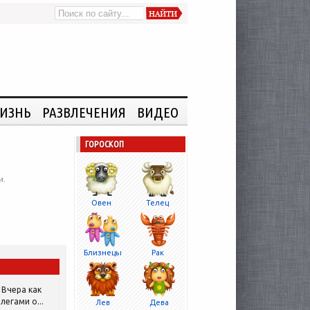
ИЗНЬ
РАЗВЛЕЧЕНИЯ
ВИДЕО
ГОРОСКОП
и.
Овен
Телец
Близнецы
Рак
Вчера как
легами о...
Лев
Дева