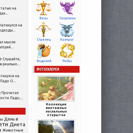
татью на
ах...
Весы
Скорпион
Наткнулся на
одходы...
Стрелец
Козерог
ал мысли
пгрей...
:
Слушайте,
Водолей
Рыбы
 реально...
ФОТОГАЛЕРЕЯ
ткнулся на
Ладо О...
:
Прочитал
ости Ладо,...
Коллекция
винтажных
пасхальных
открыток
День в
сы
ети
Диета
а
Животные