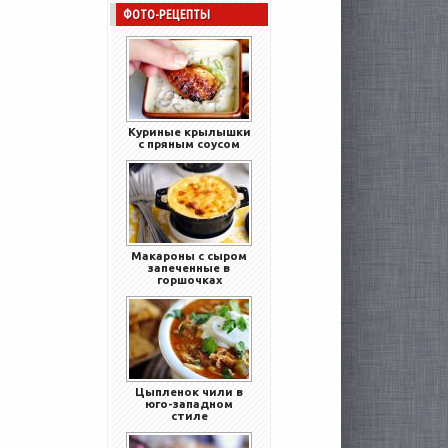
ФОТО-РЕЦЕПТЫ
Куриные крылышки
с пряным соусом
Макароны с сыром
запеченные в
горшочках
Цыпленок чили в
юго-западном
стиле