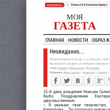
Новости
|
Комментарии
/
МОЯ
ГАЗЕТА
ГЛАВНАЯ
НОВОСТИ
ОБРАЗ 
Неожиданно…
Опубликовано в Среду, 1-го Апреля, 2009.
Вы можете следить за любыми ответами н
Теги:
Галкин
/
Киркоров
/
Пугачева
Рубрика:
Моя газета
>
Новости
>
Газета
>
32-й день рождения Максим Галки
Radio. Поздравление Екатер
двусмысленным.
– Я уважаю твое творчество, 
Киркорова… Ты разрушил чужое сч