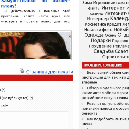
Замуж?Только по бизнес-
Зима
Игровые автомат
плану!
Интернет
И
факты
–Вы действительно с помощью этой
Интернет-
казино
программы хотите найти мужа или
Календ
Интерьер
участвуете в проекте только для того,
Косметика
Кредит
Ле
чтобы подсказать другим одиноким...
Новый
Новости фото
Отд
Одежда
Осень
Подарки
Подарок
Похудение
Реклам
Свадьба
Сове
Строительст
ПОСЛЕДНИЕ СООБЩЕНИЯ
Страница для печати
Безопасный обмен кр
инструкция для тех, кто 
впервые
Обзор модельного ряд
 (*)
какие автомобили марки
российским покупателям
l (Не публикуется) (*)
Резонатор: устройство
бСайт
признаки износа и особе
ремонта
Как подобрать литые 
шины