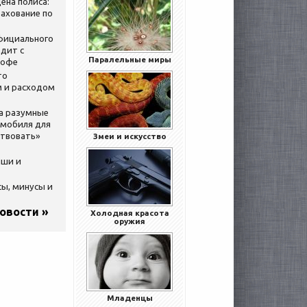
ена полиса:
ахование по
официального
дит с
Паралельные миры
кофе
то
 и расходом
за разумные
омобиля для
ствовать»
Змеи и искусство
ыши и
сы, минусы и
новости »
Холодная красота
оружия
Младенцы