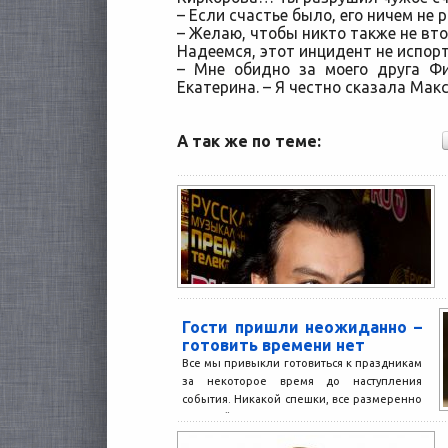
– Если счастье было, его ничем не 
– Желаю, чтобы никто также не вто
Надеемся, этот инцидент не испор
– Мне обидно за моего друга Фи
Екатерина. – Я честно сказала Мак
А так же по теме:
Гости пришли неожиданно –
готовить времени нет
Все мы привыкли готовиться к праздникам
за некоторое время до наступления
события. Никакой спешки, все размеренно
и спокойно – так...