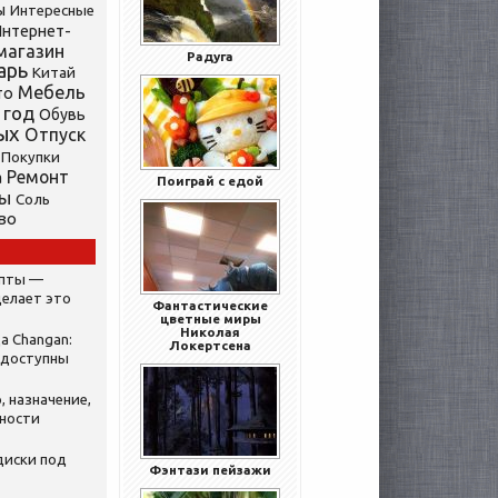
ы
Интересные
нтернет-
магазин
Радуга
арь
Китай
Мебель
то
 год
Обувь
ых
Отпуск
Покупки
Ремонт
а
Поиграй с едой
ты
Соль
во
ипты —
делает это
Фантастические
цветные миры
Николая
а Changan:
Локертсена
 доступны
, назначение,
нности
диски под
Фэнтази пейзажи