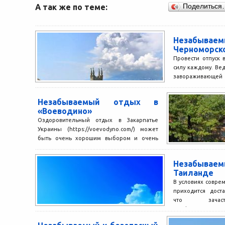
А так же по теме:
Поделиться
Незабывае
Черноморск
Провести отпуск 
силу каждому. Вед
завораживающей
чистым морем,...
Незабываемый отдых в
«Воеводино»
Оздоровительный отдых в Закарпатье
Украины (https://voevodyno.com/) может
быть очень хорошим выбором и очень
положительно повлиять на ваше
здоровье. Для горного...
Незабыва
Таиланде
В условиях совре
приходится дост
что зачаст
профессиональ
избежание этого в