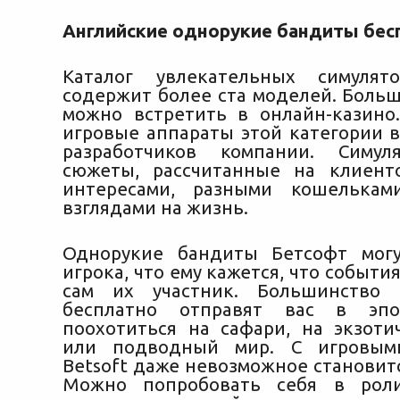
Английские однорукие бандиты бес
Каталог увлекательных симулят
содержит более ста моделей. Больш
можно встретить в онлайн-казино
игровые аппараты этой категории в
разработчиков компании. Симу
сюжеты, рассчитанные на клиент
интересами, разными кошелька
взглядами на жизнь.
Однорукие бандиты Бетсофт могу
игрока, что ему кажется, что события
сам их участник. Большинство 
бесплатно отправят вас в эпо
поохотиться на сафари, на экзоти
или подводный мир. С игровым
Betsoft даже невозможное становит
Можно попробовать себя в рол