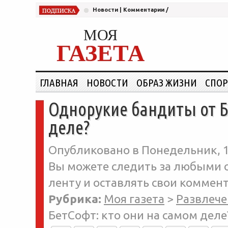
Новости
|
Комментарии
/
МОЯ
ГАЗЕТА
ГЛАВНАЯ
НОВОСТИ
ОБРАЗ ЖИЗНИ
СПОР
Однорукие бандиты от Б
деле?
Опубликовано в Понедельник, 1
Вы можете следить за любыми о
ленту и оставлять свои коммент
Рубрика:
Моя газета
>
Развлече
БетСофт: кто они на самом деле