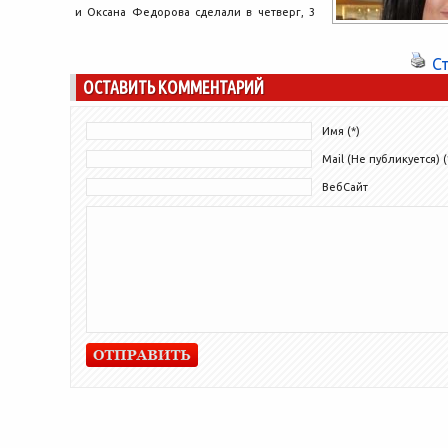
и Оксана Федорова сделали в четверг, 3
марта, на творческом вечере Игоря
Николаева и его...
С
ОСТАВИТЬ КОММЕНТАРИЙ
Имя (*)
Mail (Не публикуется) (
ВебСайт