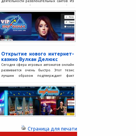
деятельности развлекательных сайтов. Из
всего многообразия таких сайтов,
отдельного внимания...
Открытие нового интернет-
казино Вулкан Делюкс
Сегодня сфера игровых автоматов онлайн
развивается очень быстро. Этот тезис
лучшим образом подтверждает факт
открытия огромного количества
различных интернет-казино. В...
Страница для печати