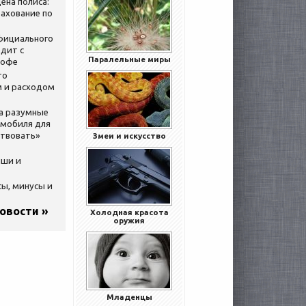
ена полиса:
ахование по
официального
дит с
Паралельные миры
кофе
то
 и расходом
за разумные
омобиля для
ствовать»
Змеи и искусство
ыши и
сы, минусы и
новости »
Холодная красота
оружия
Младенцы