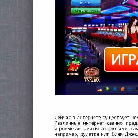
Сейчас в Интернете существует не
Различные интернет-казино пре
игровые автоматы со слотами, так 
например, рулетка или Блэк-Джек.