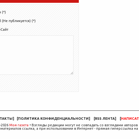
 (*)
l (Не публикуется) (*)
бСайт
ТАКТЫ
]
[
ПОЛИТИКА КОНФИДЕНЦИАЛЬНОСТИ
]
[
RSS ЛЕНТА
]
[
НАПИСАТ
-2026
Моя газета
• Взгляды редакции могут не совпадать со взглядами авторов 
материалов ссылка, а при использовании в Интернет - прямая гиперссылка на 