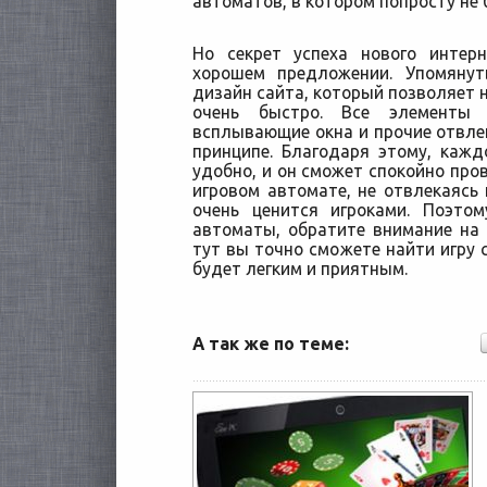
автоматов, в котором попросту не
Но секрет успеха нового интер
хорошем предложении. Упомяну
дизайн сайта, который позволяет 
очень быстро. Все элементы 
всплывающие окна и прочие отвл
принципе. Благодаря этому, каж
удобно, и он сможет спокойно про
игровом автомате, не отвлекаясь 
очень ценится игроками. Поэто
автоматы, обратите внимание на 
тут вы точно сможете найти игру с
будет легким и приятным.
А так же по теме: