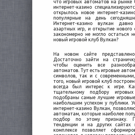
что игровых
автоматов на рынке 
интернет-казино специализируют
открылось новое интернет-кази
популярные на день сегодня
Интернет-казино вулкан давн
азартных игр, и открытие нового
закономерно не могло остаться 
новый игровой клуб Вулкан?
На новом сайте представлено
Достаточно зайти на странич
чтобы оценить все разнообра
автоматов. Тут есть игровые автом
символов, так и с современными
того, новый игровой клуб построен
всегда был интерес к игре. Ка
тщательному подбору игровы
подобраны самые лучшие игровые
наибольшим успехом у публики. 
интернет-казино Вулкан, позволяю
автоматам, которые наиболее поп
подбор по этому признаку. П
тенденции и на других сайтах 
комплексе позволяет сформиро