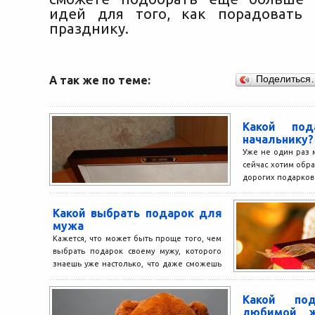
идей для того, как порадовать 
празднику.
А так же по теме:
Поделиться
Какой под
начальнику?
Уже не один раз 
сейчас хотим обра
дорогих подарков к
Какой выбрать подарок для
мужа
Кажется, что может быть проще того, чем
выбрать подарок своему мужу, которого
знаешь уже настолько, что даже сможешь
предугадать его...
Какой под
любимой ж