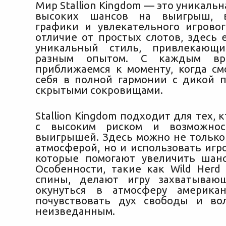
Мир Stallion Kingdom — это уникаль
высоких шансов на выигрыш, в
графики и увлекательного игровог
отличие от простых слотов, здесь 
уникальный стиль, привлекающ
разным опытом. С каждым в
приближаемся к моменту, когда с
себя в полной гармонии с дикой 
скрытыми сокровищами.
Stallion Kingdom подходит для тех, 
с высоким риском и возможнос
выигрышей. Здесь можно не только
атмосферой, но и использовать игр
которые помогают увеличить шан
Особенности, такие как Wild Herd
спины, делают игру захватывающ
окунуться в атмосферу американ
почувствовать дух свободы и во
неизведанным.