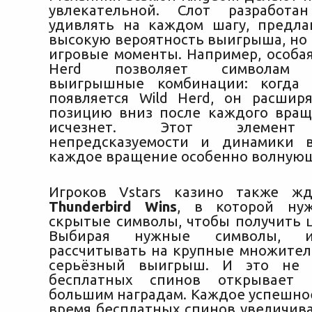
увлекательной. Слот разработа
удивлять на каждом шагу, предла
высокую вероятность выигрыша, но
игровые моменты. Например, особая
Herd позволяет символам н
выигрышные комбинации: когда 
появляется Wild Herd, он расшир
позицию вниз после каждого вращ
исчезнет. Этот элемент 
непредсказуемости и динамики в
каждое вращение особенно волную
Игроков Vstars казино также жд
Thunderbird Wins
, в которой ну
скрытые символы, чтобы получить 
Выбирая нужные символы, и
рассчитывать на крупные множители
серьёзный выигрыш. И это не 
бесплатных спинов открывает
большим наградам. Каждое успешно
время бесплатных спинов увеличив