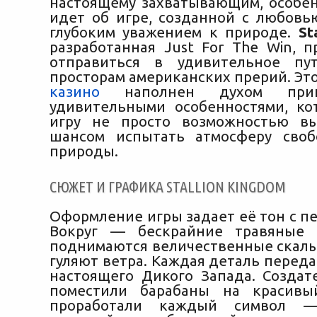
настоящему захватывающим, особен
идет об игре, созданной с любовь
глубоким уважением к природе.
St
разработанная Just For The Win, п
отправиться в удивительное п
просторам американских прерий. Это
казино
наполнен духом при
удивительными особенностями, к
игру не просто возможностью вы
шансом испытать атмосферу сво
природы.
СЮЖЕТ И ГРАФИКА STALLION KINGDOM
Оформление игры задает её тон с пе
Вокруг — бескрайние травяные 
поднимаются величественные скалы
гуляют ветра. Каждая деталь перед
настоящего Дикого Запада. Создат
поместили барабаны на красив
проработали каждый символ 