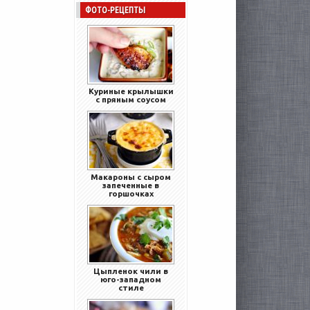
ФОТО-РЕЦЕПТЫ
Куриные крылышки
с пряным соусом
Макароны с сыром
запеченные в
горшочках
Цыпленок чили в
юго-западном
стиле