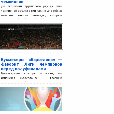
чемпионов
До окончания группового раунда Лиги
чемпионов остался один тур, но уже сейчас
известны многие команды, которые
продолжат борьбу в плей-офф....
Букмекеры: «Барселона» —
фаворит Лиги чемпионов
перед полуфиналами
Букмекерские конторы полагают, что
испанская «Барселона» — главный
фаворит на победу в Лиге чемпионов
сезона-2018/19 перед первыми
полуфинальными встречами, которые...