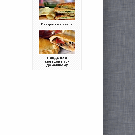
Сэндвичи с песто
Пицца или
кальцоне по-
домашнему