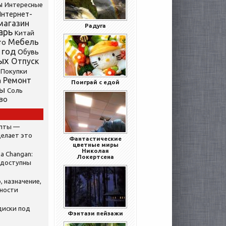
ы
Интересные
нтернет-
магазин
Радуга
арь
Китай
Мебель
то
 год
Обувь
ых
Отпуск
Покупки
Ремонт
а
Поиграй с едой
ты
Соль
во
ипты —
делает это
Фантастические
цветные миры
Николая
а Changan:
Локертсена
 доступны
, назначение,
нности
диски под
Фэнтази пейзажи