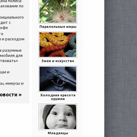
ена полиса:
ахование по
официального
дит с
Паралельные миры
кофе
то
 и расходом
за разумные
омобиля для
ствовать»
Змеи и искусство
ыши и
сы, минусы и
новости »
Холодная красота
оружия
Младенцы