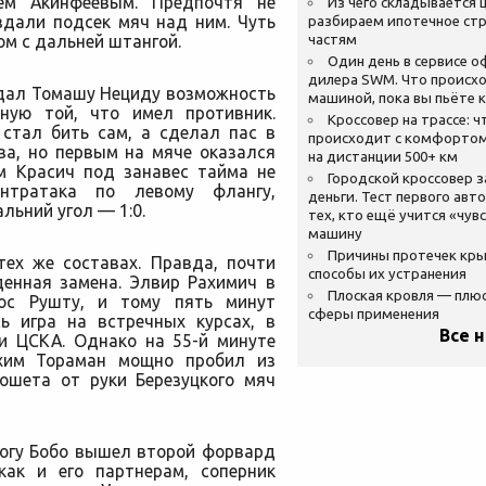
ем Акинфеевым. Предпочтя не
Из чего складывается ц
здали подсек мяч над ним. Чуть
разбираем ипотечное стр
ом с дальней штангой.
частям
Один день в сервисе 
дилера SWM. Что происхо
здал Томашу Нециду возможность
машиной, пока вы пьёте 
чную той, что имел противник.
Кроссовер на трассе: ч
стал бить сам, а сделал пас в
происходит с комфортом
ва, но первым на мяче оказался
на дистанции 500+ км
м Красич под занавес тайма не
Городской кроссовер 
онтратака по левому флангу,
деньги. Тест первого авт
льний угол — 1:0.
тех, кто ещё учится «чув
машину
Причины протечек кр
ех же составах. Правда, почти
способы их устранения
денная замена. Элвир Рахимич в
Плоская кровля — плю
нос Рушту, и тому пять минут
сферы применения
ь игра на встречных курсах, в
Все 
ки ЦСКА. Однако на 55-й минуте
ахим Тораман мощно пробил из
ошета от руки Березуцкого мяч
могу Бобо вышел второй форвард
как и его партнерам, соперник