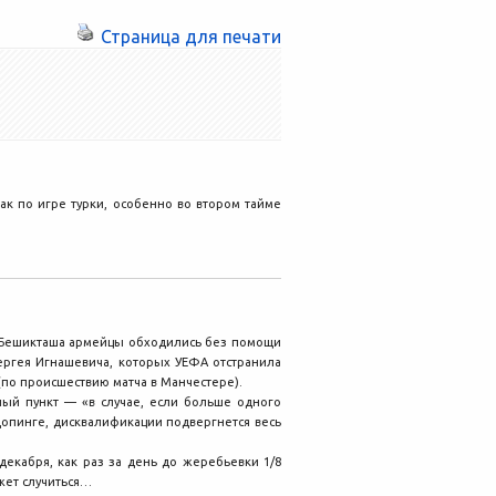
Страница для печати
ак по игре турки, особенно во втором тайме
в Бешикташа армейцы обходились без помощи
ергея Игнашевича, которых УЕФА отстранила
(по происшествию матча в Манчестере).
ый пункт — «в случае, если больше одного
опинге, дисквалификации подвергнется весь
екабря, как раз за день до жеребьевки 1/8
жет случиться…