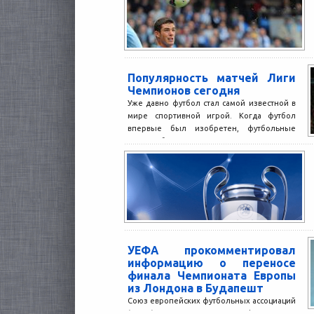
Популярность матчей Лиги
Чемпионов сегодня
Уже давно футбол стал самой известной в
мире спортивной игрой. Когда футбол
впервые был изобретен, футбольные
матчи собирали гораздо меньше...
УЕФА прокомментировал
информацию о переносе
финала Чемпионата Европы
из Лондона в Будапешт
Союз европейских футбольных ассоциаций
(УЕФА) прокомментировал информацию о