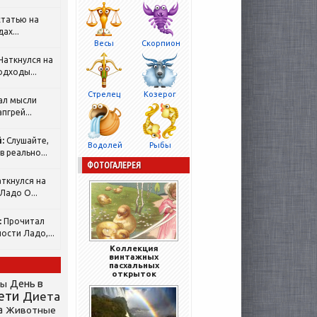
татью на
ах...
Весы
Скорпион
Наткнулся на
одходы...
Стрелец
Козерог
ал мысли
пгрей...
:
Слушайте,
Водолей
Рыбы
 реально...
ФОТОГАЛЕРЕЯ
ткнулся на
Ладо О...
:
Прочитал
ости Ладо,...
Коллекция
винтажных
пасхальных
открыток
День в
сы
ети
Диета
а
Животные