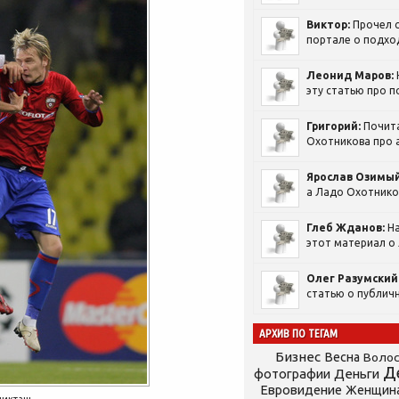
Виктор:
Прочел с
портале о подход
Леонид Маров:
эту статью про п
Григорий:
Почит
Охотникова про а
Ярослав Озимый
а Ладо Охотников
Глеб Жданов:
На
этот материал о 
Олег Разумский
статью о публичн
АРХИВ ПО ТЕГАМ
Бизнес
Весна
Воло
Д
фотографии
Деньги
Евровидение
Женщин