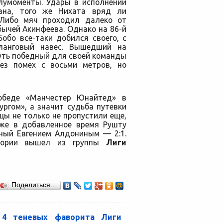
лумоменты. Удары в исполнении
ана, того же Нихата вряд ли
. Либо мяч проходил далеко от
бычей Акинфеева. Однако на 86-й
обо все-таки добился своего, с
фланговый навес. Вышедший на
нуть победный для своей команды
ез помех с восьми метров, но
обеде «Манчестер Юнайтед» в
ргом», а значит судьба путевки
йцы не только не пропустили еще,
Уже в добавленное время Рушту
нный Евгением Алдониным — 2:1.
стории вышел из группы
Лиги
Поделиться…
4 теневых фаворита Лиги