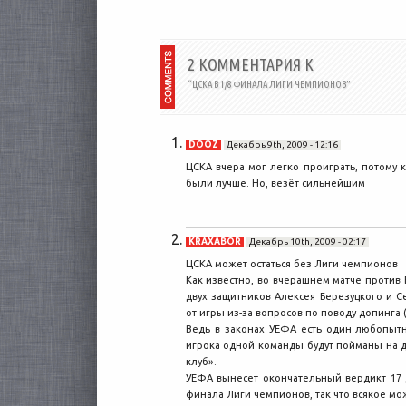
возможном переносе финала Чемпионата
Европы из Лондона. Напомним, что ранее
в СМИ...
2 КОММЕНТАРИЯ К
“ЦСКА В 1/8 ФИНАЛА ЛИГИ ЧЕМПИОНОВ”
DOOZ
Декабрь 9th, 2009 - 12:16
ЦСКА вчера мог легко проиграть, потому к
были лучше. Но, везёт сильнейшим
KRAXABOR
Декабрь 10th, 2009 - 02:17
ЦСКА может остаться без Лиги чемпионов
Как известно, во вчерашнем матче проти
двух защитников Алексея Березуцкого и С
от игры из-за вопросов по поводу допинга 
Ведь в законах УЕФА есть один любопытн
игрока одной команды будут пойманы на д
клуб».
УЕФА вынесет окончательный вердикт 17 д
финала Лиги чемпионов, так что всякое мо