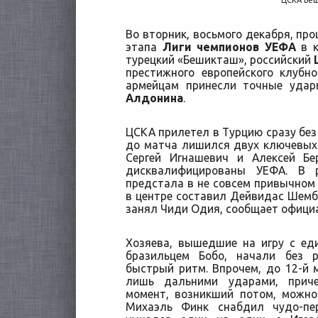
ЦСКА Бе
Во вторник, восьмого декабря, пр
этапа
Лиги чемпионов УЕФА
в к
турецкий «Бешикташ», российский
престижного европейского клубн
армейцам принесли точные уда
Алдонина
.
ЦСКА прилетел в Турцию сразу без 
до матча лишился двух ключевых 
Сергей Игнашевич и Алексей Бе
дисквалифицированы УЕФА. В р
предстала в не совсем привычном 
в центре составил Дейвидас Шембе
занял Чиди Одия, сообщает офици
Хозяева, вышедшие на игру с е
бразильцем Бобо, начали без р
быстрый ритм. Впрочем, до 12-й
лишь дальними ударами, прич
момент, возникший потом, можно
Михаэль Финк снабдил чудо-пе