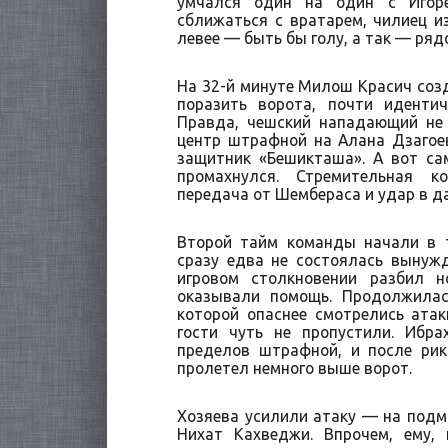
умчался один на один с Игор
сближаться с вратарем, чилиец и
левее — быть бы голу, а так — ряд
На 32-й минуте Милош Красич со
поразить ворота, почти иденти
Правда, чешский нападающий не 
центр штрафной на Алана Дзагое
защитник «Бешикташа». А вот са
промахнулся. Стремительная к
передача от Шембераса и удар в да
Второй тайм команды начали в т
сразу едва не состоялась вынуж
игровом столкновении разбил 
оказывали помощь. Продолжилас
которой опаснее смотрелись ата
гости чуть не пропустили. Ибр
пределов штрафной, и после рик
пролетел немного выше ворот.
Хозяева усилили атаку — на под
Нихат Кахведжи. Впрочем, ему, 