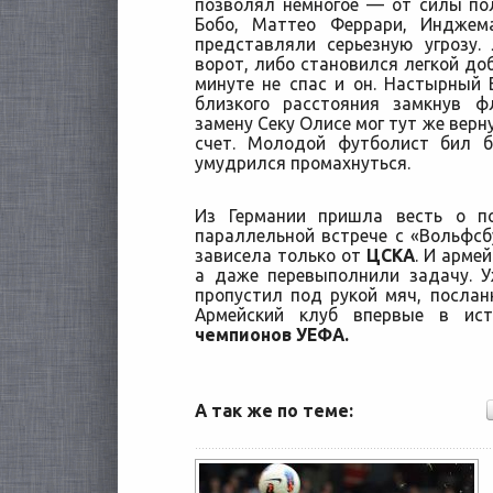
позволял немногое — от силы по
Бобо, Маттео Феррари, Инджем
представляли серьезную угрозу
ворот, либо становился легкой до
минуте не спас и он. Настырный Б
близкого расстояния замкнув 
замену Секу Олисе мог тут же вер
счет. Молодой футболист бил б
умудрился промахнуться.
Из Германии пришла весть о п
параллельной встрече с «Вольфсбу
зависела только от
ЦСКА
. И арме
а даже перевыполнили задачу. 
пропустил под рукой мяч, посла
Армейский клуб впервые в и
чемпионов УЕФА.
А так же по теме: