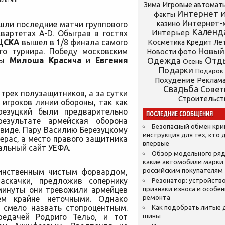
шикташ
Зима
Игровые автомат
Интернет
И
факты
Интернет-
казино
ошли последние матчи группового
Календ
Интерьер
вартетах A-D. Обыграв в гостях
ЦСКА
вышел в 1/8 финала самого
Косметика
Кредит
Ле
Новый
ого турнира. Победу московским
Новости фото
Отд
ры
Милоша Красича
и
Евгения
Одежда
Осень
Подарки
Подарок
Похудение
Реклам
Свадьба
Сове
трех полузащитников, а за сутки
Строительст
игроков линии обороны, так как
резуцкий были предварительно
ПОСЛЕДНИЕ СООБЩЕНИЯ
езультате армейская оборона
Безопасный обмен кр
виде. Пару Василию Березуцкому
инструкция для тех, кто 
рас, а место правого защитника
впервые
альный сайт УЕФА.
Обзор модельного ряд
какие автомобили марки
российским покупателям
динственным чистым форвардом,
аскачки, предложив сопернику
Резонатор: устройство
 минуты они тревожили армейцев
признаки износа и особе
ремонта
ем крайне неточными. Однако
 смело назвать стопроцентным.
Как подобрать литые 
редачей Родриго Тельо, и тот
шины