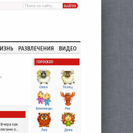
ИЗНЬ
РАЗВЛЕЧЕНИЯ
ВИДЕО
ГОРОСКОП
и.
Овен
Телец
Близнецы
Рак
Вчера как
легами о...
Лев
Дева