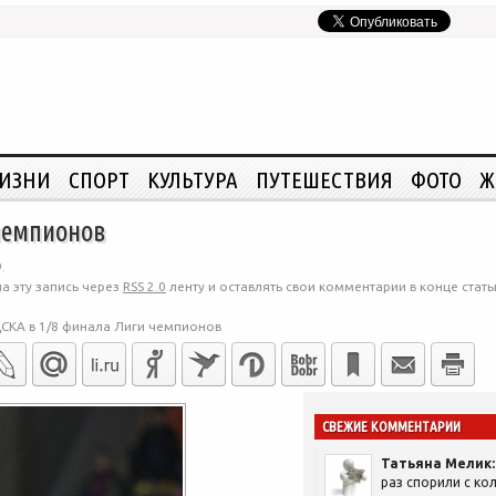
ЖИЗНИ
СПОРТ
КУЛЬТУРА
ПУТЕШЕСТВИЯ
ФОТО
Ж
чемпионов
.
а эту запись через
RSS 2.0
ленту и оставлять свои комментарии в конце стать
СКА в 1/8 финала Лиги чемпионов
СВЕЖИЕ КОММЕНТАРИИ
Татьяна Мелик:
раз спорили с кол