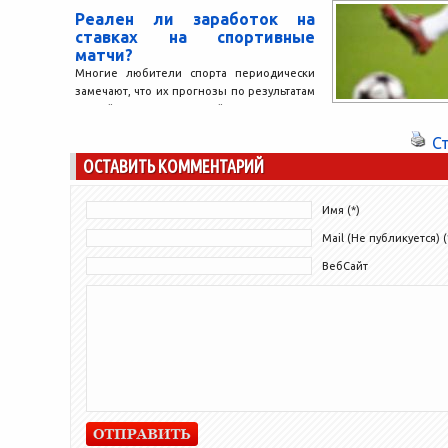
продукцию для н
Реален ли заработок на
Федерацией нас
ставках на спортивные
являются организ
матчи?
Line полностью об
Многие любители спорта периодически
замечают, что их прогнозы по результатам
матчей или соревнований оправдываются
чаще, чем можно было предположить. В...
С
ОСТАВИТЬ КОММЕНТАРИЙ
Имя (*)
Mail (Не публикуется) (
ВебСайт