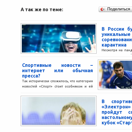
А так же по теме:
Поделиться
В России б
уникальны
соревнова
карантина
Несмотря на пан
спорту всё равно б
и в ограниченно
Спортивные новости –
заметить, большое
интернет или обычная
пресса?
Так исторически сложилось, что категория
новостей «Спорт» стоит особняком и ей
всегда уделяется отдельное внимание в
новостных телепередачах. В то...
В спортив
«Электрон» с
пройдут с
настольно
кубок «Стар
Компания Star