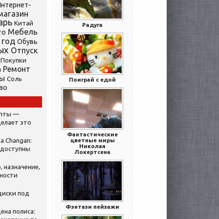
нтернет-
магазин
арь
Китай
Радуга
Мебель
то
 год
Обувь
ых
Отпуск
Покупки
Ремонт
а
ты
Соль
Поиграй с едой
во
ипты —
делает это
Фантастические
а Changan:
цветные миры
Николая
 доступны
Локертсена
, назначение,
нности
диски под
Фэнтази пейзажи
ена полиса: