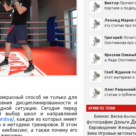
Виктор:
Прочел с
портале о подход
Леонид Маров:
эту статью про п
Григорий:
Почит
Охотникова про а
Ярослав Озимый
а Ладо Охотников
Глеб Жданов:
На
этот материал о 
Олег Разумский
статью о публичн
рекрасный способ не только для
шения дисциплинированности и
дной ситуации. Сегодня перед
АРХИВ ПО ТЕГАМ
ой выбор школ и направлений
Бизнес
Весна
Воло
orstva/
, каждое из которых имеет
Д
фотографии
Деньги
 и методики тренировок. В этом
Евровидение
Женщин
кикбоксинг, а также почему его
Зима
Игровые автомат
и женщины.