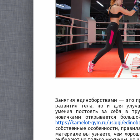
Занятия единоборствами — это п
развития тела, но и для улуч
умения постоять за себя в тру
новичками открывается больш
https://kamelot-gym.ru/uslugi/edinob
собственные особенности, правила
материале вы узнаете, чем хорош 
выбирают не только мужчины, но 