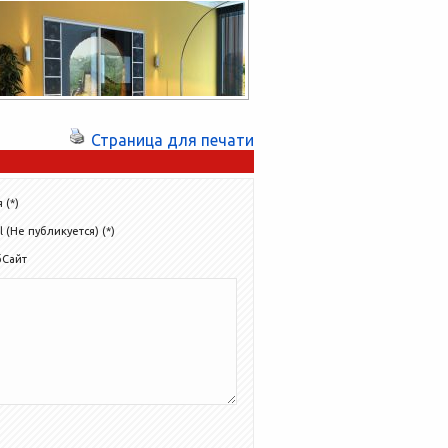
нынешнего года пополнила список
офферов более чем десятью позициями. В
перечне рекламных кампаний,...
Страница для печати
 (*)
l (Не публикуется) (*)
бСайт