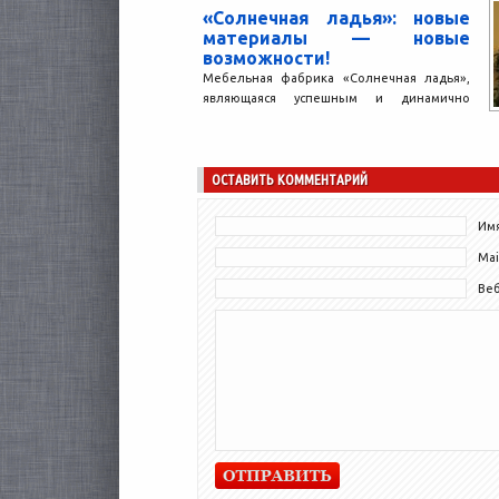
«Солнечная ладья»: новые
материалы — новые
возможности!
Мебельная фабрика «Солнечная ладья»,
являющаяся успешным и динамично
развивающимся предприятием, теперь
начала использовать в своей работе плиты
TSS с термо-структурированной...
ОСТАВИТЬ КОММЕНТАРИЙ
Имя
Mai
Ве