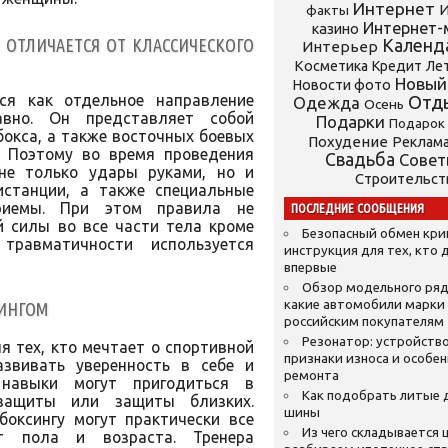
Интернет
И
факты
Интернет-
казино
 ОТЛИЧАЕТСЯ ОТ КЛАССИЧЕСКОГО
Календ
Интерьер
Косметика
Кредит
Ле
Новый
Новости фото
ся как отдельное направление
Отд
Одежда
Осень
авно. Он представляет собой
Подарки
Подарок
бокса, а также восточных боевых
Похудение
Реклам
о. Поэтому во время проведения
Свадьба
Сове
 не только удары руками, но и
Строительст
истанции, а также специальные
риемы. При этом правила не
ПОСЛЕДНИЕ СООБЩЕНИЯ
 силы во все части тела кроме
Безопасный обмен кр
травматичности используется
инструкция для тех, кто 
впервые
Обзор модельного ряд
какие автомобили марки
СИНГОМ
российским покупателям
Резонатор: устройство
я тех, кто мечтает о спортивной
признаки износа и особе
азвивать уверенность в себе и
ремонта
 навыки могут пригодиться в
Как подобрать литые 
защиты или защиты близких.
шины
боксингу могут практически все
Из чего складывается ц
т пола и возраста. Тренера