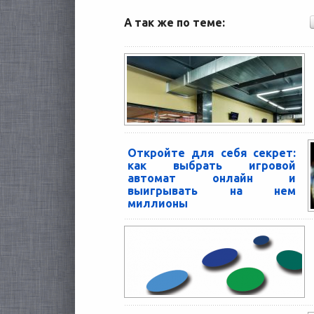
А так же по теме:
Откройте для себя секрет:
как выбрать игровой
автомат онлайн и
выигрывать на нем
миллионы
Отличительные черты разных виоеслотов
— это уровень исполнения и сюжет. Кроме
этого, они обладают различной
частотностью выплат в разных онлайн...