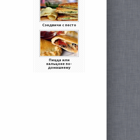
Сэндвичи с песто
Пицца или
кальцоне по-
домашнему