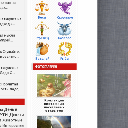
татью на
ах...
Весы
Скорпион
Наткнулся на
одходы...
ал мысли
Стрелец
Козерог
пгрей...
:
Слушайте,
 реально...
Водолей
Рыбы
ФОТОГАЛЕРЕЯ
ткнулся на
Ладо О...
:
Прочитал
ости Ладо,...
Коллекция
винтажных
пасхальных
День в
сы
открыток
ети
Диета
а
Животные
ы
Интересные