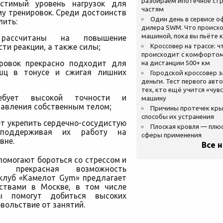
разбираем ипотечное стр
устимый уровень нагрузок для
частям
му тренировок. Среди достоинств
Один день в сервисе 
лить:
дилера SWM. Что происхо
машиной, пока вы пьёте 
 рассчитаны на повышение
ти реакции, а также силы;
Кроссовер на трассе: ч
происходит с комфортом
ировок прекрасно подходит для
на дистанции 500+ км
шц в тонусе и сжигая лишних
Городской кроссовер 
деньги. Тест первого авт
тех, кто ещё учится «чув
ребует высокой точности и
машину
авления собственным телом;
Причины протечек кр
способы их устранения
ет укрепить сердечно-сосудистую
Плоская кровля — плю
 поддерживая их работу на
сферы применения
вне.
Все 
помогают бороться со стрессом и
к прекрасная возможность
 клуб «Камелот Gym» предлагает
рствами в Москве, в том числе
ры помогут добиться высоких
вольствие от занятий.