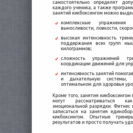
самостоятельно определят доп
каждого ученика, а также програм
занятий кикбоксингом можно выде
комплексные упражнения
выносливости, ловкости, скорос
высокая интенсивность трен
поддержания всех групп мы
килограммов;
сложность упражнений т
координации движений для упр
интенсивность занятий помога
и дыхательную системы,
оптимальном для здоровья уро
Кроме того, занятия кикбоксингом 
могут рассматриваться ка
эмоциональной разрядки. Фитнес
записаться на занятия единобо
кикбоксингом. Опытные трене
результатов и просто получать удо