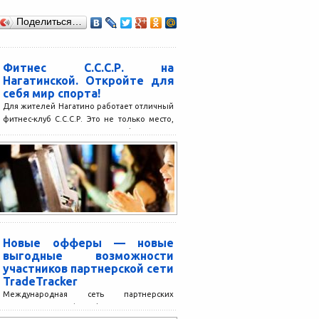
Поделиться…
Фитнес С.С.С.Р. на
Нагатинской. Откройте для
себя мир спорта!
Для жителей Нагатино работает отличный
фитнес-клуб С.С.С.Р. Это не только место,
где можно скорректировать фигуру или
укрепить свое здоровье, но...
Новые офферы — новые
выгодные возможности
участников партнерской сети
TradeTracker
Международная сеть партнерских
программ TradeTracker в апреле