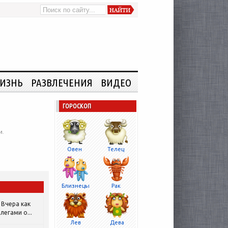
ИЗНЬ
РАЗВЛЕЧЕНИЯ
ВИДЕО
ГОРОСКОП
и.
Овен
Телец
Близнецы
Рак
Вчера как
легами о...
Лев
Дева