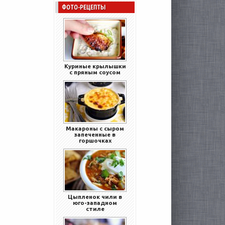
ФОТО-РЕЦЕПТЫ
Куриные крылышки
с пряным соусом
Макароны с сыром
запеченные в
горшочках
Цыпленок чили в
юго-западном
стиле