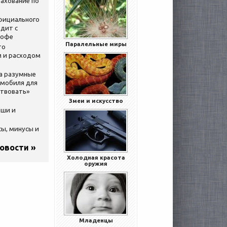
ахование по
официального
дит с
кофе
Паралельные миры
то
 и расходом
за разумные
омобиля для
ствовать»
Змеи и искусство
ыши и
сы, минусы и
новости »
Холодная красота
оружия
Младенцы