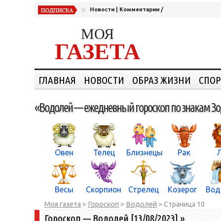
Новости
|
Комментарии
/
МОЯ
ГАЗЕТА
ГЛАВНАЯ
НОВОСТИ
ОБРАЗ ЖИЗНИ
СПОР
«Водолей —
ежедневный гороскоп по знакам З
Овен
Телец
Близнецы
Рак
Весы
Скорпион
Стрелец
Козерог
Вод
Моя газета
>
Гороскоп
>
Водолей
> Страница
10
Гороскоп — Водолей [13/08/2023]
»