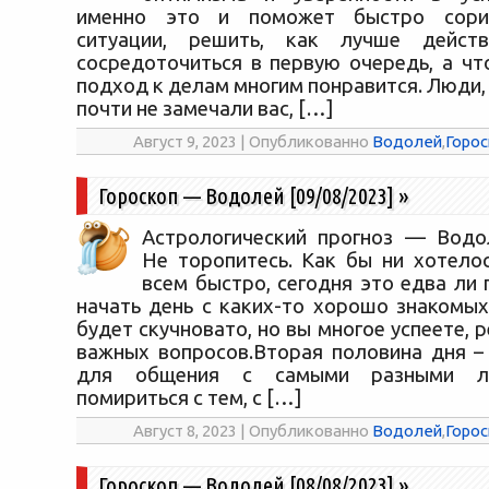
именно это и поможет быстро сорие
ситуации, решить, как лучше дейст
сосредоточиться в первую очередь, а чт
подход к делам многим понравится. Люди
почти не замечали вас, […]
Август 9, 2023 | Опубликованно
Водолей
,
Горос
Гороскоп — Водолей [09/08/2023]
»
Астрологический прогноз — Водол
Не торопитесь. Как бы ни хотелос
всем быстро, сегодня это едва ли 
начать день с каких-то хорошо знакомых
будет скучновато, но вы многое успеете, 
важных вопросов.Вторая половина дня –
для общения с самыми разными л
помириться с тем, с […]
Август 8, 2023 | Опубликованно
Водолей
,
Горос
Гороскоп — Водолей [08/08/2023]
»