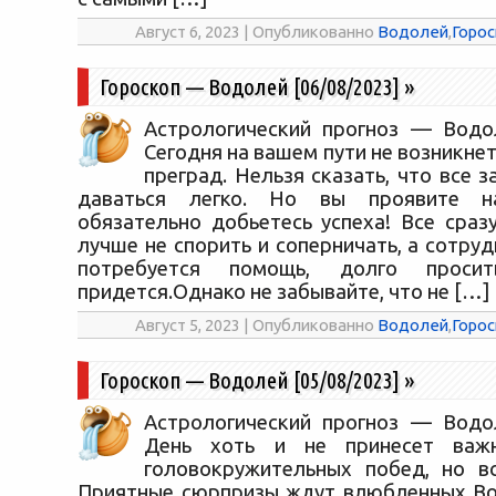
Август 6, 2023 | Опубликованно
Водолей
,
Горос
Гороскоп — Водолей [06/08/2023]
»
Астрологический прогноз — Водол
Сегодня на вашем пути не возникн
преград. Нельзя сказать, что все 
даваться легко. Но вы проявите на
обязательно добьетесь успеха! Все сраз
лучше не спорить и соперничать, а сотруд
потребуется помощь, долго прос
придется.Однако не забывайте, что не […]
Август 5, 2023 | Опубликованно
Водолей
,
Горос
Гороскоп — Водолей [05/08/2023]
»
Астрологический прогноз — Водол
День хоть и не принесет важ
головокружительных побед, но в
Приятные сюрпризы ждут влюбленных Во