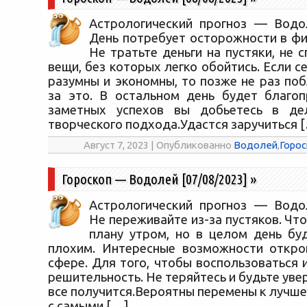
Астрологический прогноз — Водол
День потребует осторожности в фи
Не тратьте деньги на пустяки, не 
вещи, без которых легко обойтись. Если с
разумны и экономны, то позже не раз по
за это. В остальном день будет благо
заметных успехов вы добьетесь в де
творческого подхода.Удастся заручиться 
Август 7, 2023 | Опубликованно
Водолей
,
Горос
Гороскоп — Водолей [07/08/2023]
»
Астрологический прогноз — Водол
Не переживайте из-за пустяков. Что
плану утром, но в целом день бу
плохим. Интересные возможности откро
сфере. Для того, чтобы воспользоваться 
решительность. Не теряйтесь и будьте увер
все получится.Вероятны перемены к лучш
с самыми […]