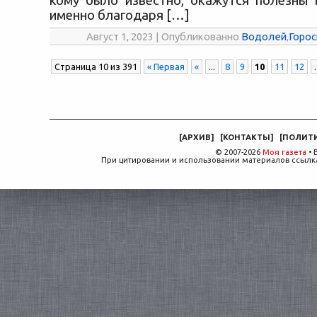
кому было известно, окажутся полезны 
именно благодаря […]
Август 1, 2023 | Опубликованно
Водолей
,
Горос
Страница 10 из 391
« Первая
«
...
8
9
10
11
12
.
[
АРХИВ
]
[
КОНТАКТЫ
]
[
ПОЛИТ
© 2007-2026
Моя газета
• 
При цитировании и использовании материалов ссылка,