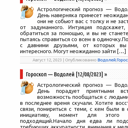
Астрологический прогноз — Водол
День наверняка принесет неожидан
они не собьют вас с толку и не зас
от задуманного. Интуиция подскажет
обратиться за помощью, и вы не станете
пытаясь справиться со всем в одиночку.
с давними друзьями, от которых вы
интересного. Могут неожиданно зайти […]
Август 12, 2023 | Опубликованно
Водолей
,
Горос
Гороскоп — Водолей [12/08/2023]
»
Астрологический прогноз — Водол
День порадует приятными вст
возможность пообщаться с людьми
в последнее время скучали. Хотите восс
связи, помириться с теми, с кем были в
инициативу, момент для этого 
подходящий.Начало дня едва ли под
требующих аккуратности, внимания к мел