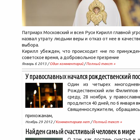
Патриарх Московский и всея Руси Кирилл главной угр
назвал утрату людьми веры и отказ от нее в качеств
выбора.
Кирилл убежден, что происходит «не по принужден
советское время, а добровольное презрение
Январь 6 2013 /
Один комментарий
/
Полный текст »
У православных начался рождественский по
Один из четырех многодне
Рождественский или Филиппов 
среду, 28 ноября, у православн
продлится 40 дней, по 6 января 
Священнослужители, обращаясь
прихожанам,
Ноябрь 29 2012 /
Комментариев нет
/
Полный текст »
Найден самый счастливый человек в мире
О том, как достичь счастья и 