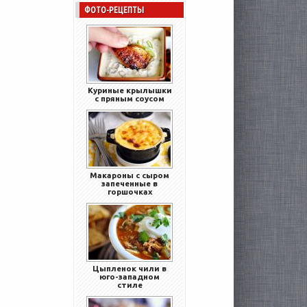
ФОТО-РЕЦЕПТЫ
Куриные крылышки
с пряным соусом
Макароны с сыром
запеченные в
горшочках
Цыпленок чили в
юго-западном
стиле