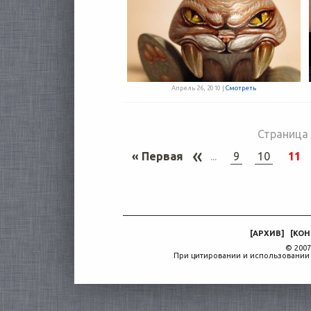
Апрель 26, 2010 |
Смотреть
Страница 
«
« Первая
...
9
10
11
[
АРХИВ
]
[
КОН
© 2007
При цитировании и использовании 