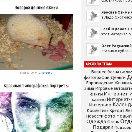
Охотникова про а
Новорожденные ежики
Ярослав Озимый
а Ладо Охотников
Глеб Жданов:
На
этот материал о 
Олег Разумский
статью о публичн
АРХИВ ПО ТЕГАМ
Бизнес
Весна
Воло
Май 13, 2010 |
Смотреть
Д
фотографии
Деньги
Евровидение
Женщин
Красивая типографские портреты
Зима
Игровые автомат
Интернет
И
факты
Интернет-
казино
Календ
Интерьер
Косметика
Кредит
Ле
Новый
Новости фото
Отд
Одежда
Осень
Подарки
Подарок