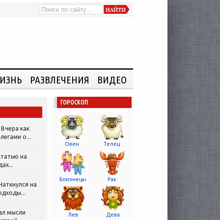
ИЗНЬ
РАЗВЛЕЧЕНИЯ
ВИДЕО
ГОРОСКОП
Вчера как
легами о...
Овен
Телец
татью на
ах...
Близнецы
Рак
Наткнулся на
одходы...
ал мысли
Лев
Дева