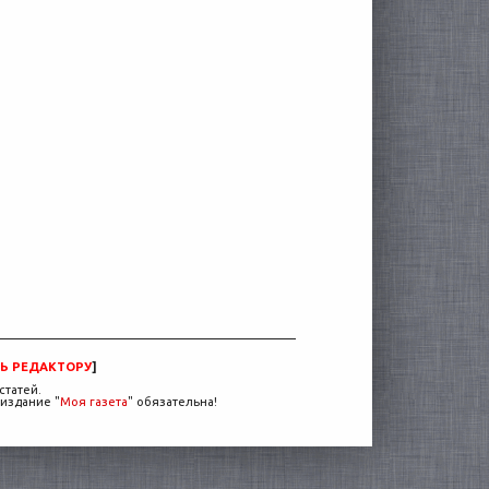
Ь РЕДАКТОРУ
]
статей.
издание "
Моя газета
" обязательна!