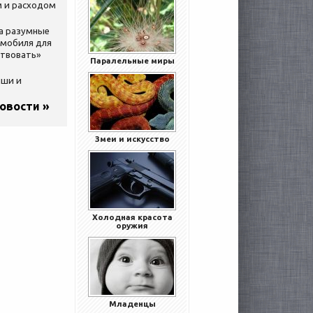
 и расходом
за разумные
омобиля для
ствовать»
Паралельные миры
ыши и
новости »
Змеи и искусство
Холодная красота
оружия
Младенцы