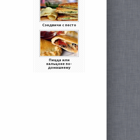
Сэндвичи с песто
Пицца или
кальцоне по-
домашнему