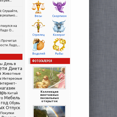
пгрей...
:
Слушайте,
 реально...
Весы
Скорпион
ткнулся на
Ладо О...
Стрелец
Козерог
:
Прочитал
ости Ладо,...
Водолей
Рыбы
ФОТОГАЛЕРЕЯ
День в
сы
ети
Диета
а
Животные
ы
Интересные
нтернет-
магазин
арь
Коллекция
Китай
винтажных
Мебель
то
пасхальных
открыток
 год
Обувь
ых
Отпуск
Покупки