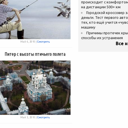
происходит с комфортом
на дистанции 500+ км
Городской кроссовер 
деньги. Тест первого авт
тех, кто ещё учится «чув
машину
Причины протечек кр
способы их устранения
Май 6, 2010 |
Смотреть
Все 
Питер с высоты птичьего полета
Май 3, 2010 |
Смотреть