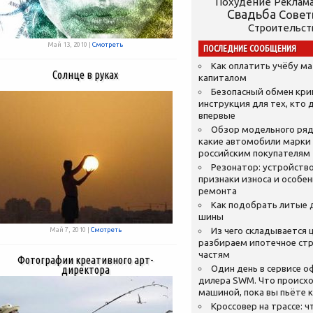
Похудение
Реклам
Свадьба
Сове
Строительст
Май 13, 2010 |
Смотреть
ПОСЛЕДНИЕ СООБЩЕНИЯ
Как оплатить учёбу м
Солнце в руках
капиталом
Безопасный обмен кр
инструкция для тех, кто 
впервые
Обзор модельного ряд
какие автомобили марки
российским покупателям
Резонатор: устройство
признаки износа и особе
ремонта
Как подобрать литые 
шины
Май 7, 2010 |
Смотреть
Из чего складывается ц
разбираем ипотечное стр
частям
Фотографии креативного арт-
директора
Один день в сервисе 
дилера SWM. Что происхо
машиной, пока вы пьёте 
Кроссовер на трассе: ч