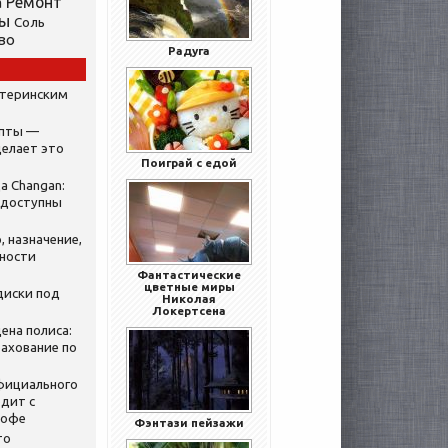
Ремонт
а
ты
Соль
во
Радуга
атеринским
ипты —
делает это
Поиграй с едой
а Changan:
 доступны
, назначение,
нности
Фантастические
цветные миры
диски под
Николая
Локертсена
ена полиса:
ахование по
официального
дит с
кофе
Фэнтази пейзажи
то