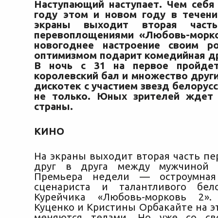
Наступающий наступает. Чем себя
году этом и новом году в течен
экраны выходит вторая част
перевоплощениями «Любовь-морко
новогоднее настроение своим р
оптимизмом подарит комедийная д
В ночь с 31 на первое пройде
королевский бал и множество други
дискотек с участием звезд белорус
не только. Юных зрителей ждет 
страны.
КИНО
На экраны выходит вторая часть п
друг в друга между мужчиной 
Премьера недели — остроумная
сценариста и талантливого бел
Курейчика «Любовь-морковь 2»
Куценко и Кристины Орбакайте на э
меняются телами. Но уже со св