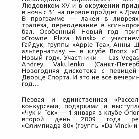
Людовиком XV и в окружении прид
в ночь с 31 на первое пройдет в Дом
В программе — лакеи в ливреях,
трапеза, переодевание в «синьоров
бал. Особенный Новый год приг
»Crowne Plaza Minsk» с участие
Гайдук, группы »Apple Tea», Анны 
альтернативу — в клубе Bronx «
Новый год». Участники — Las Vegas,
Andrey Vakulenko (Санкт-Пете
Новогодняя дискотека с певице
Дворце Спорта. И это не все вечер
год…
Первая и единственная «Рассоль
конкурсами, подарками и выступ
«Чук и Гек» — 1 января в клубе Orio
второй день 2009 года ретр
«Олимпиада-80» (группы «Da-Vinci» и 