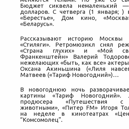
Бюджет сиквела немаленький —
долларов. С четверга (1 января; )
«Берестье», Дом кино, «Москва»
«Беларусь».
Рассказывают историю Москвы 
«Стиляги». Ретромюзикл снял ре
«Страна глухих» и «Мой св
Франкенштейн» Валерий Тодоров
нежелающих «быть, как все» актеры
Оксана Акиньшина («Лиля навсег
Матвеев («Тариф Новогодний»)…
В новогоднюю ночь разворачивае
картины «Тариф Новогодний». 
продюсера «Путешествия с
животными», «Питер FM» Игоря То
на неделе в кинотеатрах «Цен
“Комсомолец”.