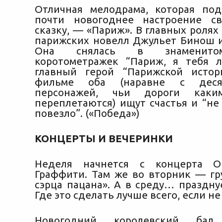
Отличная мелодрама, которая по
почти новогоднее настроение с
сказку, — «Париж». В главных роля
парижских новелл Джульет Бинош 
Она снялась в знаменито
коротометражек “Париж, я тебя 
главный герой “Парижской истор
фильме оба (наравне с деся
персонажей, чьи дороги каким
переплетаются) ищут счастья и “не
повезло”. («Победа»)
КОНЦЕРТЫ И ВЕЧЕРИНКИ
Неделя начнется с концерта O
Граффити. Там же во вторник — гру
сэрца пацана». А в среду… праздну
Где это сделать лучше всего, если не
Новогодний королевский ба