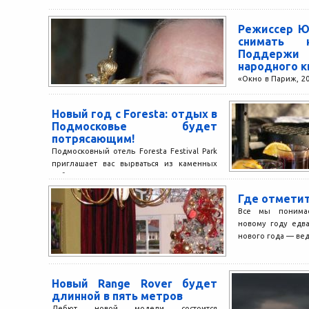
Режиссер Ю
снимать 
Поддер
народного к
«Окно в Париж, 20
зрелищная л
павильонны
Новый год с Foresta: отдых в
компьютерн
Подмосковье будет
постановочными т
потрясающим!
Подмосковный отель Foresta Festival Park
приглашает вас вырваться из каменных
лабиринтов столицы и насладиться
красотой загородных пейзажей,
Где отметит
исключительным комфортом,
Все мы понимае
великолепной кухней,
новому году едв
предупредительным...
нового года — вед
Новый Range Rover будет
длинной в пять метров
Дебют новой модели состоится