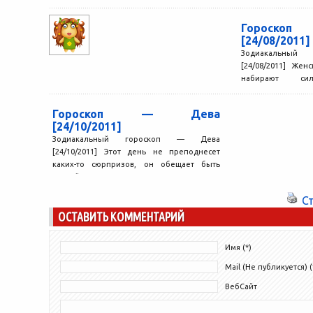
Сегодня вы можете говорить окружающим
буквально все, что...
Гороск
[24/08/2011]
Зодиакальный
[24/08/2011] Же
набирают сил
тенденции, и и
особенно мощное,.
Гороскоп — Дева
[24/10/2011]
Зодиакальный гороскоп — Дева
[24/10/2011] Этот день не преподнесет
каких-то сюрпризов, он обещает быть
спокойным и предсказуемым, в меру
интересным,...
С
ОСТАВИТЬ КОММЕНТАРИЙ
Имя (*)
Mail (Не публикуется) (
ВебСайт