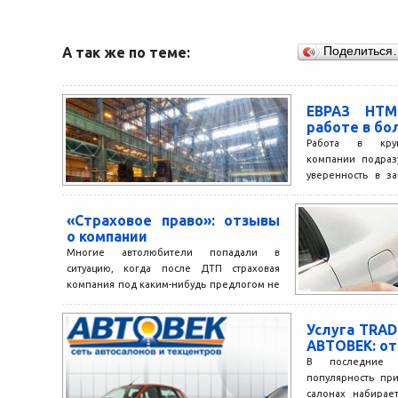
А так же по теме:
Поделиться
ЕВРАЗ НТМ
работе в бо
Работа в кру
компании подраз
уверенность в з
этом на сотруд
лежит...
«Страховое право»: отзывы
о компании
Многие автолюбители попадали в
ситуацию, когда после ДТП страховая
компания под каким-нибудь предлогом не
хотела выплачивать компенсацию. Иногда
в таких...
Услуга TRAD
АВТОВЕК: от
В последние 
популярность пр
салонах набирае