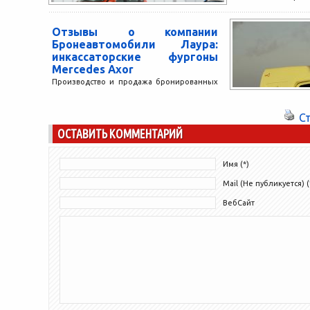
позволяет сдать 
Отзывы о компании
Бронеавтомобили Лаура:
инкассаторские фургоны
Mercedes Axor
Производство и продажа бронированных
инкассаторских машин – одно из
приоритетных направлений деятельности
С
компании Бронеавтомобили Лаура,
ОСТАВИТЬ КОММЕНТАРИЙ
основанной в 1989 году. На...
Имя (*)
Mail (Не публикуется) (
ВебСайт