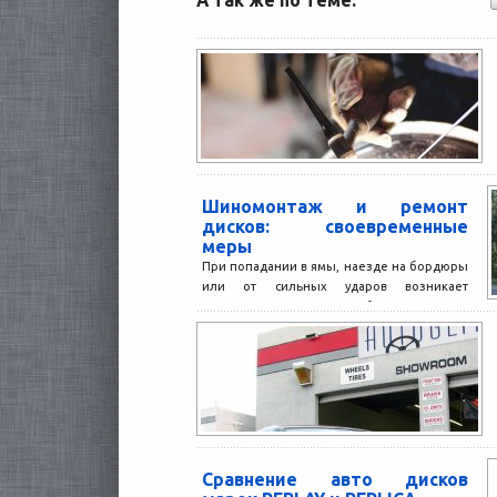
А так же по теме:
Шиномонтаж и ремонт
дисков: своевременные
меры
При попадании в ямы, наезде на бордюры
или от сильных ударов возникает
повреждение дисков. Наиболее частые из
них — царапины...
Сравнение авто дисков