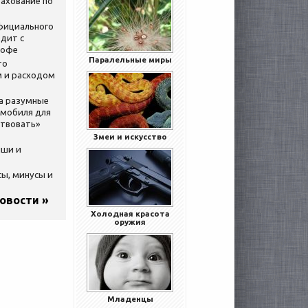
ахование по
официального
дит с
кофе
Паралельные миры
то
 и расходом
за разумные
омобиля для
ствовать»
Змеи и искусство
ыши и
сы, минусы и
новости »
Холодная красота
оружия
Младенцы