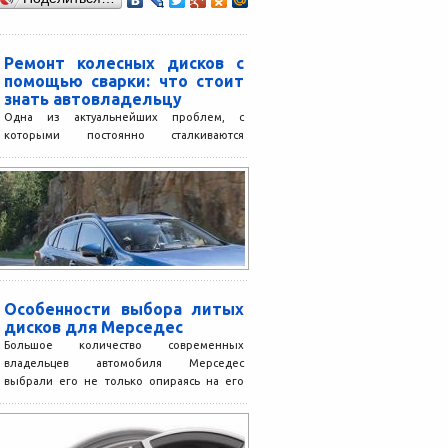
Ремонт колесных дисков с
помощью сварки: что стоит
знать автовладельцу
Одна из актуальнейших проблем, с
которыми постоянно сталкиваются
автомастера – это сварка алюминиевых
колесных дисков. В отличие от стального
диска,...
Особенности выбора литых
дисков для Мерседес
Большое количество современных
владельцев автомобиля Мерседес
выбрали его не только опираясь на его
качественные и высокие технические
характеристики, но еще...