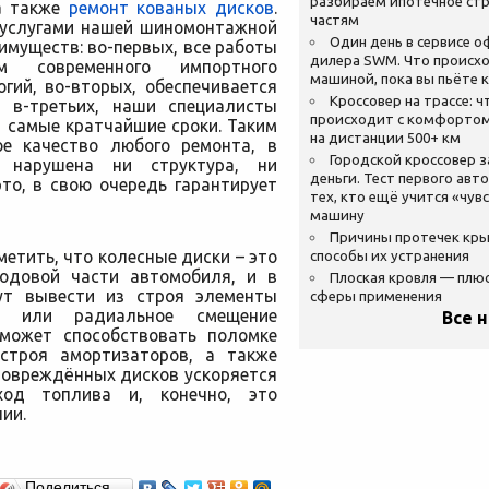
разбираем ипотечное стр
а также
ремонт кованых дисков
.
частям
 услугами нашей шиномонтажной
Один день в сервисе 
имуществ: во-первых, все работы
дилера SWM. Что происхо
м современного импортного
машиной, пока вы пьёте 
гий, во-вторых, обеспечивается
Кроссовер на трассе: ч
, в-третьих, наши специалисты
происходит с комфортом
 самые кратчайшие сроки. Таким
на дистанции 500+ км
ое качество любого ремонта, в
Городской кроссовер 
т нарушена ни структура, ни
деньги. Тест первого авт
то, в свою очередь гарантирует
тех, кто ещё учится «чув
машину
Причины протечек кр
етить, что колесные диски – это
способы их устранения
одовой части автомобиля, и в
Плоская кровля — плю
ут вывести из строя элементы
сферы применения
ое или радиальное смещение
Все 
 может способствовать поломке
 строя амортизаторов, а также
 повреждённых дисков ускоряется
ход топлива и, конечно, это
ии.
Поделиться…