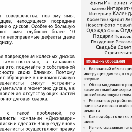
Интернет
И
факты
Интернет-
казино
Календ
Интерьер
т совершенства, поэтому ямы,
Косметика
Кредит
Ле
дцев, находящиеся посредине
Новый
Новости фото
дению дисков. Особенно большую
Отд
Одежда
Осень
ляют ямы глубиной более 10
Подарки
ести непоправимые дефекты даже
Подарок
Похудение
диску.
Реклам
Свадьба
Сове
Строительст
ае повреждения колесных дисков
 самостоятельно, в гаражных
ПОСЛЕДНИЕ СООБЩЕНИЯ
за это, подумайте о собственной
Безопасный обмен кр
сности своих близких. Поэтому
инструкция для тех, кто 
ет обращение в шиномонтажную
впервые
ециалисты смогут устранить
Обзор модельного ряд
 металла и геометрию диска, а в
какие автомобили марки
ановления отсутствующих частей
российским покупателям
гонно-дуговая сварка.
Резонатор: устройство
признаки износа и особе
ремонта
ь с такой проблемой, то
Как подобрать литые 
иалисты компании «Дискавери»
шины
диски и сделать Вашу езду вновь
Из чего складывается ц
пециалисты осуществляют правку