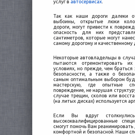
услуг в
автосервисах
.
Так как наши дороги далеки о
выбоины, открытые люки коло
дороги, могут привести к повреж
опасность для них представ
сантиметров, которые могут нан
самому дорогому и качественному 
Некоторые автовладельцы в случ
пытаются отремонтировать их
условиях, но прежде, чем браться 
безопасности, а также о безопа
самым оптимальным выбором буд
мастерскую, где опытные сп
повреждение, не нарушая структуру
случае трещин, сколов или восст
(на литых дисках) используется ар
Если Вы вдруг столкнулис
высококвалифицированные спец
смогут помочь Вам реанимировать 
комфортной и безопасной. Наши с