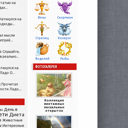
татью на
ах...
Весы
Скорпион
Наткнулся на
одходы...
ал мысли
Стрелец
Козерог
пгрей...
:
Слушайте,
 реально...
Водолей
Рыбы
ФОТОГАЛЕРЕЯ
ткнулся на
Ладо О...
:
Прочитал
ости Ладо,...
Коллекция
винтажных
пасхальных
День в
сы
открыток
ети
Диета
а
Животные
ы
Интересные