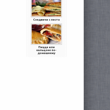
Сэндвичи с песто
Пицца или
кальцоне по-
домашнему