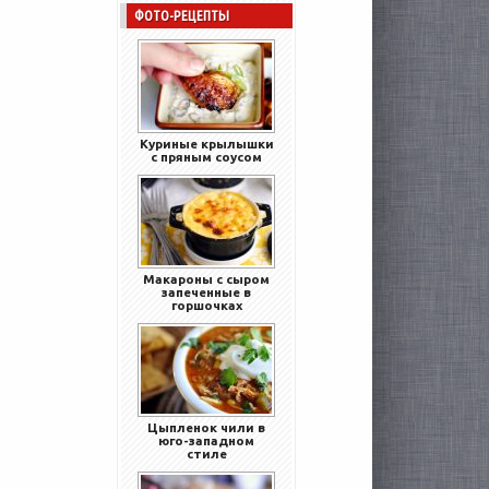
ФОТО-РЕЦЕПТЫ
Куриные крылышки
с пряным соусом
Макароны с сыром
запеченные в
горшочках
Цыпленок чили в
юго-западном
стиле