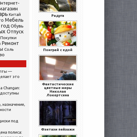
нтернет-
магазин
арь
Китай
Радуга
Мебель
то
 год
Обувь
ых
Отпуск
Покупки
Ремонт
а
ты
Соль
Поиграй с едой
во
ипты —
делает это
Фантастические
а Changan:
цветные миры
Николая
 доступны
Локертсена
, назначение,
нности
диски под
Фэнтази пейзажи
ена полиса: