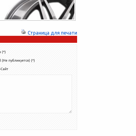
Страница для печати
 (*)
l (Не публикуется) (*)
бСайт