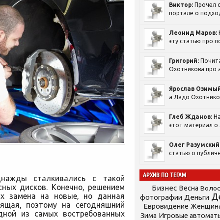
Виктор:
Прочел с
портале о подход
Леонид Маров:
эту статью про п
Григорий:
Почит
Охотникова про а
Ярослав Озимый
а Ладо Охотников
Глеб Жданов:
На
этот материал о 
Олег Разумский
статью о публичн
АРХИВ ПО ТЕГАМ
днажды сталкивались с такой
сных дисков. Конечно, решением
Бизнес
Весна
Воло
х замена на новые, но данная
Д
фотографии
Деньги
оящая, поэтому на сегодняшний
Евровидение
Женщин
дной из самых востребованных
Зима
Игровые автомат