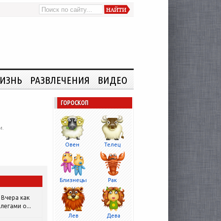
ИЗНЬ
РАЗВЛЕЧЕНИЯ
ВИДЕО
ГОРОСКОП
и.
Овен
Телец
Близнецы
Рак
Вчера как
легами о...
Лев
Дева