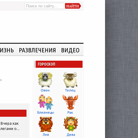
ИЗНЬ
РАЗВЛЕЧЕНИЯ
ВИДЕО
ГОРОСКОП
и.
Овен
Телец
Близнецы
Рак
Вчера как
легами о...
Лев
Дева