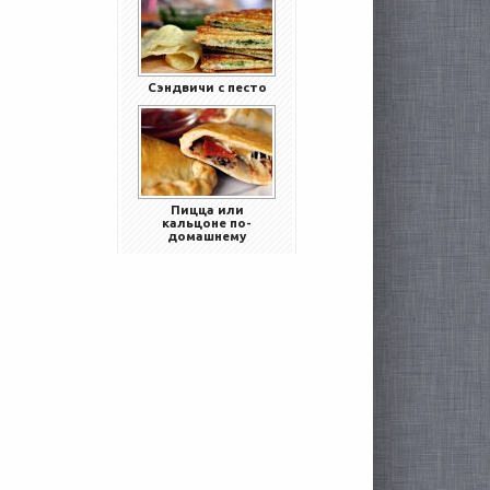
Сэндвичи с песто
Пицца или
кальцоне по-
домашнему