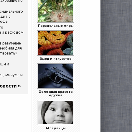
ахование по
официального
дит с
кофе
Паралельные миры
то
 и расходом
за разумные
омобиля для
ствовать»
Змеи и искусство
ыши и
сы, минусы и
новости »
Холодная красота
оружия
Младенцы