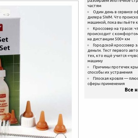
разбираем ипотечное стр
частям
Один день в сервисе 
дилера SWM. Что происхо
машиной, пока вы пьёте 
Кроссовер на трассе: ч
происходит с комфортом
на дистанции 500+ км
Городской кроссовер 
деньги. Тест первого авт
тех, кто ещё учится «чув
машину
Причины протечек кр
способы их устранения
Плоская кровля — плю
сферы применения
Все 