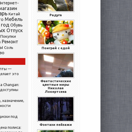
нтернет-
магазин
арь
Китай
Радуга
Мебель
то
 год
Обувь
ых
Отпуск
Покупки
Ремонт
а
ты
Соль
Поиграй с едой
во
ипты —
делает это
Фантастические
а Changan:
цветные миры
Николая
 доступны
Локертсена
, назначение,
нности
диски под
Фэнтази пейзажи
ена полиса: