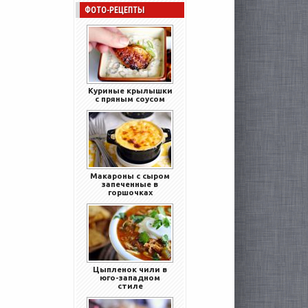
ФОТО-РЕЦЕПТЫ
Куриные крылышки
с пряным соусом
Макароны с сыром
запеченные в
горшочках
Цыпленок чили в
юго-западном
стиле