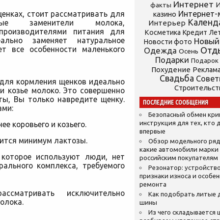
Интернет
И
факты
енках, стоит рассматривать для
Интернет-
казино
Календ
нные заменители молока,
Интерьер
производителями питания для
Косметика
Кредит
Ле
ально заменяет натуральное
Новый
Новости фото
ет все особенности маленького
Отд
Одежда
Осень
Подарки
Подарок
Похудение
Реклам
Свадьба
Сове
 для кормления щенков идеально
Строительст
и козье молоко. Это совершенно
ты, Вы только навредите щенку.
ПОСЛЕДНИЕ СООБЩЕНИЯ
ами:
Безопасный обмен кр
инструкция для тех, кто 
ее коровьего и козьего.
впервые
ится минимум лактозы.
Обзор модельного ряд
какие автомобили марки
 которое используют люди, нет
российским покупателям
рального комплекса, требуемого
Резонатор: устройство
признаки износа и особе
ремонта
сматривать исключительно
Как подобрать литые 
олока.
шины
Из чего складывается ц