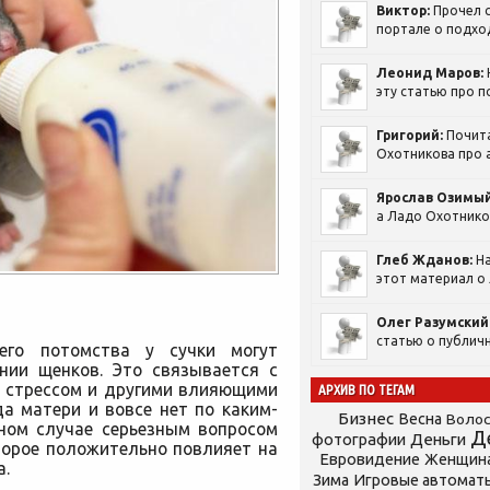
Виктор:
Прочел с
портале о подход
Леонид Маров:
эту статью про п
Григорий:
Почит
Охотникова про а
Ярослав Озимый
а Ладо Охотников
Глеб Жданов:
На
этот материал о 
Олег Разумский
статью о публичн
его потомства у сучки могут
нии щенков. Это связывается с
, стрессом и другими влияющими
АРХИВ ПО ТЕГАМ
а матери и вовсе нет по каким-
Бизнес
Весна
Воло
ом случае серьезным вопросом
Д
фотографии
Деньги
торое положительно повлияет на
Евровидение
Женщин
а.
Зима
Игровые автомат