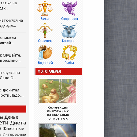
татью на
ах...
Весы
Скорпион
Наткнулся на
одходы...
ал мысли
Стрелец
Козерог
пгрей...
:
Слушайте,
 реально...
Водолей
Рыбы
ФОТОГАЛЕРЕЯ
ткнулся на
Ладо О...
:
Прочитал
ости Ладо,...
Коллекция
винтажных
пасхальных
День в
сы
открыток
ети
Диета
а
Животные
ы
Интересные