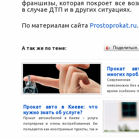
франшизы, которая покроет все во
в случае ДТП и в других ситуациях.
По материалам сайта
Prostoprokat.ru
.
А так же по теме:
Поделиться
Прокат ав
многих про
Современная 
невозможна без а
время особенно п
авто без води
компания Альмак П
Прокат авто в Киеве: что
нужно знать об услуге?
Прокат автомобилей в Киеве – услуга
популярная и очень востребованная. Ею
пользуются как иностранные туристы, так и
украинцы, которые часто...