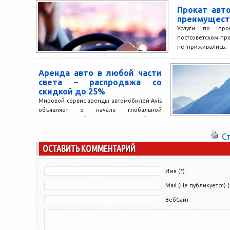
Прокат авто
преимущест
Услуги по про
постсоветском пр
не приживались.
друг к другу
транспортных сред
Аренда авто в любой части
света – распродажа со
скидкой до 25%
Мировой сервис аренды автомобилей Avis
объявляет о начале глобальной
распродажи! Забронировать автомобиль в
конце летнего сезона выйдет на 25%
С
дешевле....
ОСТАВИТЬ КОММЕНТАРИЙ
Имя (*)
Mail (Не публикуется) (
ВебСайт