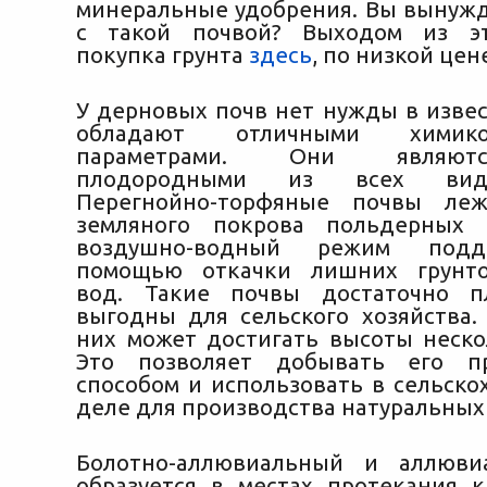
минеральные удобрения. Вы вынуж
с такой почвой? Выходом из эт
покупка грунта
здесь
, по низкой цен
У дерновых почв нет нужды в извес
обладают отличными химико-
параметрами. Они являют
плодородными из всех видо
Перегнойно-торфяные почвы ле
земляного покрова польдерных у
воздушно-водный режим под
помощью откачки лишних грунто
вод. Такие почвы достаточно 
выгодны для сельского хозяйства.
них может достигать высоты неско
Это позволяет добывать его п
способом и использовать в сельско
деле для производства натуральных
Болотно-аллювиальный и аллюви
образуется в местах протекания 