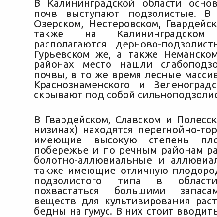
В Калининградской области осно
почв выступают подзолистые. В 
Озерском, Нестеровском, Гвардейск
также на Калининградском 
располагаются дерново-подзолис
Гурьевском же, а также Неманск
районах место нашли слабоподз
почвы, в то же время лесные масси
Краснознаменского и Зеленоград
скрывают под собой сильноподзолис
В Гвардейском, Славском и Полесск
низинах) находятся перегнойно-то
имеющие высокую степень пло
побережье и по речным районам р
болотно-аллювиальные и аллювиа
также имеющие отличную плодоро
подзолистого типа в облас
похвастаться большими запаса
веществ для культивирования раст
бедны на гумус. В них стоит вводи