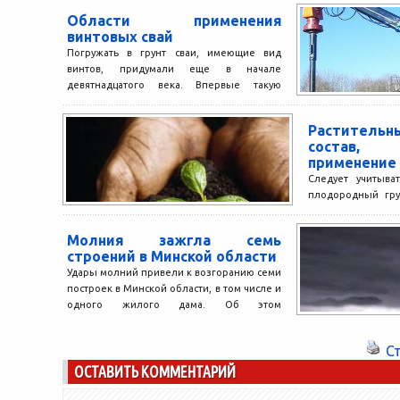
национальным пар
Области применения
винтовых свай
Погружать в грунт сваи, имеющие вид
винтов, придумали еще в начале
девятнадцатого века. Впервые такую
технологию использовали в Англии.
Затем...
Растител
состав,
применение
Следует учитыва
плодородный гру
типа. Растительный
торфа и добавленн
Молния зажгла семь
строений в Минской области
Удары молний привели к возгоранию семи
построек в Минской области, в том числе и
одного жилого дама. Об этом
корреспонденту...
С
ОСТАВИТЬ КОММЕНТАРИЙ