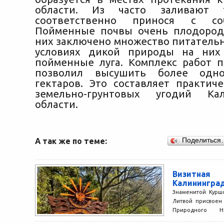
области. Из часто заливают 
соответственно принося с со
Пойменные почвы очень плодород
них заключено множество питательн
условиях дикой природы на них
пойменные луга. Комплекс работ 
позволил высушить более одно
гектаров. Это составляет практич
земельно-грунтовых угодий Кал
области.
А так же по теме:
Поделиться
Визитна
Калининград
Знаменитой Курш
Литвой присвоен 
Природного На
Куршскую косу на